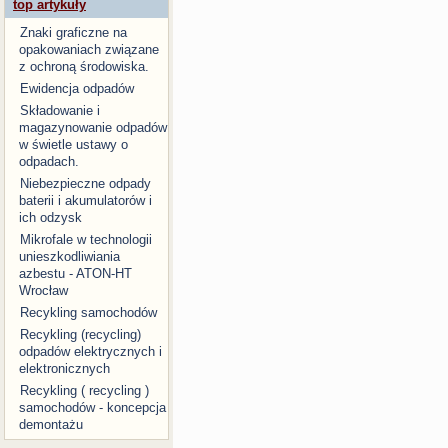
top artykuły
Znaki graficzne na
opakowaniach związane
z ochroną środowiska.
Ewidencja odpadów
Składowanie i
magazynowanie odpadów
w świetle ustawy o
odpadach.
Niebezpieczne odpady
baterii i akumulatorów i
ich odzysk
Mikrofale w technologii
unieszkodliwiania
azbestu - ATON-HT
Wrocław
Recykling samochodów
Recykling (recycling)
odpadów elektrycznych i
elektronicznych
Recykling ( recycling )
samochodów - koncepcja
demontażu