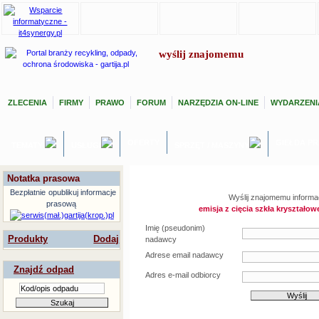
wyślij znajomemu
ZLECENIA
FIRMY
PRAWO
FORUM
NARZĘDZIA ON-LINE
WYDARZENI
OFERTY
GIEŁDA P
TEMATY
USŁUGI
SPRZĘT / MASZYNY
Notatka prasowa
Bezpłatnie
opublikuj informacje
Wyślij znajomemu informac
prasową
emisja z cięcia szkła kryształo
Imię (pseudonim)
Produkty
Dodaj
nadawcy
Adrese email nadawcy
Znajdź odpad
Adres e-mail odbiorcy