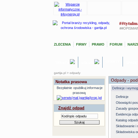
##tytulm
##OPISMAI
ZLECENIA
FIRMY
PRAWO
FORUM
NARZĘ
OFERTY
TEMATY
USŁUGI
SPRZĘ
gartija.pl > odpady
Odpady - pod
Notatka prasowa
Bezpłatnie
opublikuj informacje
Definicje i wymo
prasową
Definicje
Obowiązki po
Znajdź odpad
Zasady gospo
Ewidencja od
Katalog odpad
Składowanie 
Składowiska 