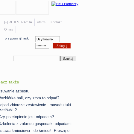
[+] REJESTRACJA
oferta
Kontakt
O nas
przypomnij hasło
bacz także
usuwanie azbestu
ozbiórka hali, czy złom to odpad?
dpad-zbiorcze zestawienie - masa/sztuki
ietlówki ?
zy przetopienie jest odpadem?
Szkolenia z zakresu gospodarki odpadami
stawa śmieciowa - do śmieci!! Proszę o