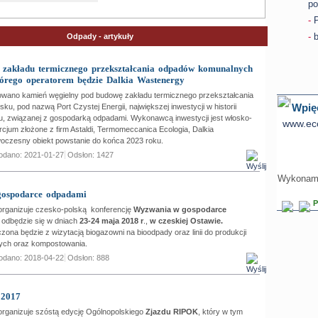
po
-
-
Odpady - artykuły
zakładu termicznego przekształcania odpadów komunalnych
órego operatorem będzie Dalkia Wastenergy
wano kamień węgielny pod budowę zakładu termicznego przekształcania
Wpięc
, pod nazwą Port Czystej Energii, największej inwestycji w historii
u, związanej z gospodarką odpadami. Wykonawcą inwestycji jest włosko-
www.eco
cjum złożone z firm Astaldi, Termomeccanica Ecologia, Dalkia
czesny obiekt powstanie do końca 2023 roku.
odano: 2021-01-27
Odsłon: 1427
Wykonamy
ospodarce odpadami
P
ganizuje czesko-polską konferencję
Wyzwania w gospodarce
 odbędzie się w dniach
23-24 maja 2018 r
.,
w czeskiej Ostawie.
zona będzie z wizytacją biogazowni na bioodpady oraz linii do produkcji
nych oraz kompostowania.
odano: 2018-04-22
Odsłon: 888
 2017
ganizuje szóstą edycję Ogólnopolskiego
Zjazdu RIPOK
, który w tym