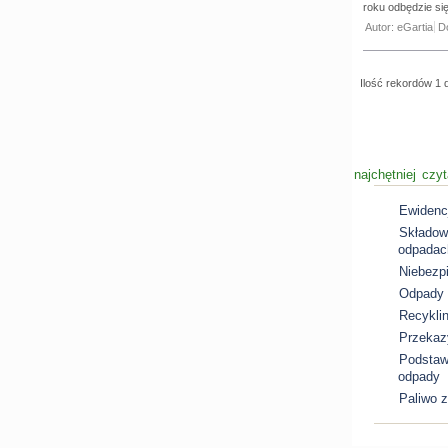
roku odbędzie si
Autor: eGartia
D
Ilość rekordów 1 
najchętniej czy
Ewidenc
Składow
odpadac
Niebezpi
Odpady 
Recyklin
Przekaz
Podstaw
odpady
Paliwo 