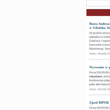
Rusza budowa 
w Gdańsku, kt
18 grudnia wmuro
odpadów w Gdańsku
Gdańska i region
francuskie konsor
Wastenergy. Nowo
Autor: eGartia
D
Wyzwania w g
Firma EKORUM or
odpadami
,
która
Konferencja połąc
paliw alternatyw
Autor: eGartia
D
Zjazd RIPOK
Firma EKORUM or