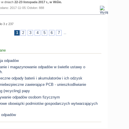
ę w dniach
22-23 listopada 2017 r., w Wiśle.
odano: 2017-11-05
Odsłon: 888
do 3 z 237
1
2
3
4
5
6
7
...
tane
ja odpadów
anie i magazynowanie odpadów w świetle ustawy o
h.
eczne odpady baterii i akumulatorów i ich odzysk
niebezpieczne zawierające PCB - unieszkodliwianie
g (recycling) papy
ywanie odpadów osobom fizycznym
owe obowiązki podmiotów gospodarczych wytwarzających
z odpadów