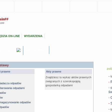
ain##
N##
DZIA ON-LINE
WYDARZENIA
GIEŁDA PRACY
T / MASZYNY
stawy
zo
gi prawne
Akty prawne
-
Znajdziesz tu wykaz aktów prawnych
związanych z szerokopojętą
-
R
siadacza odpadów
gospodarką odpadami
-
o
darowania odpadami
św
padów
-
C
ów
i magazynowanie odpadów
-
odpadów
-
u