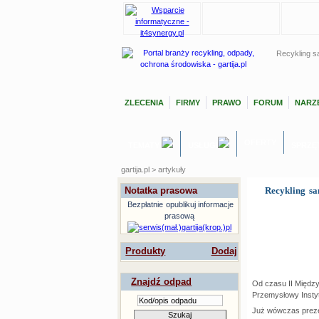
Recykling 
ZLECENIA
FIRMY
PRAWO
FORUM
NARZĘ
OFERTY
TEMATY
USŁUGI
SPRZĘ
gartija.pl > artykuły
Notatka prasowa
Recykling s
Bezpłatnie
opublikuj informacje
prasową
Produkty
Dodaj
Znajdź odpad
Od czasu II Międz
Przemysłowy Instytu
Już wówczas preze