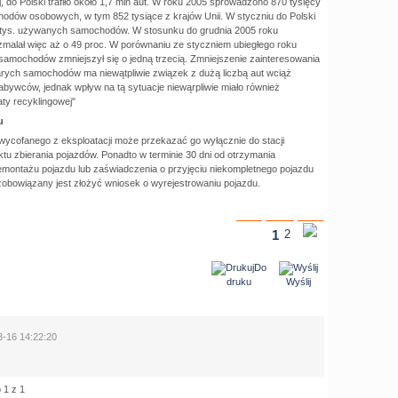
j, do Polski trafiło około 1,7 mln aut. W roku 2005 sprowadzono 870 tysięcy
dów osobowych, w tym 852 tysiące z krajów Unii. W styczniu do Polski
tys. używanych samochodów. W stosunku do grudnia 2005 roku
zmalał więc aż o 49 proc. W porównaniu ze styczniem ubiegłego roku
amochodów zmniejszył się o jedną trzecią. Zmniejszenie zainteresowania
rych samochodów ma niewątpliwie związek z dużą liczbą aut wciąż
bywców, jednak wpływ na tą sytuacje niewąrpliwie miało również
ty recyklingowej"
u
 wycofanego z eksploatacji może przekazać go wyłącznie do stacji
tu zbierania pojazdów. Ponadto w terminie 30 dni od otrzymania
montażu pojazdu lub zaświadczenia o przyjęciu niekompletnego pojazdu
 zobowiązany jest złożyć wniosek o wyrejestrowaniu pojazdu.
1
2
Do
druku
Wyślij
16 14:22:20
 1 z 1