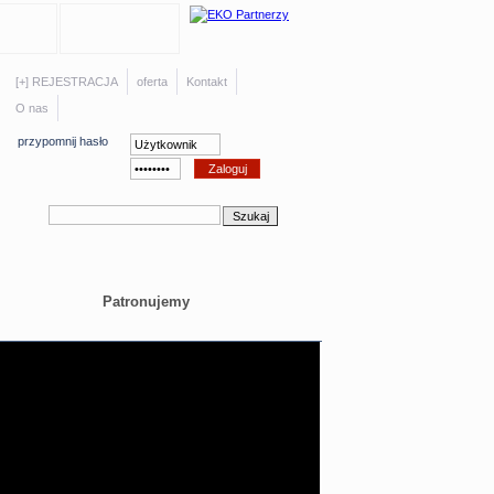
[+] REJESTRACJA
oferta
Kontakt
O nas
przypomnij hasło
Patronujemy