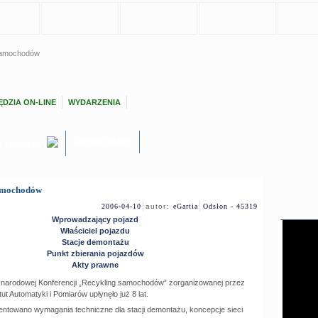
samochodów
DZIA ON-LINE
WYDARZENIA
GIEŁDA PRACY
T / MASZYNY
amochodów
2006-04-10
autor:
eGartia
Odsłon - 45319
Wprowadzający pojazd
Właściciel pojazdu
Stacje demontażu
Punkt zbierania pojazdów
Akty prawne
ynarodowej Konferencji „Recykling samochodów” zorganizowanej przez
t Automatyki i Pomiarów upłynęło już 8 lat.
ntowano wymagania techniczne dla stacji demontażu, koncepcje sieci