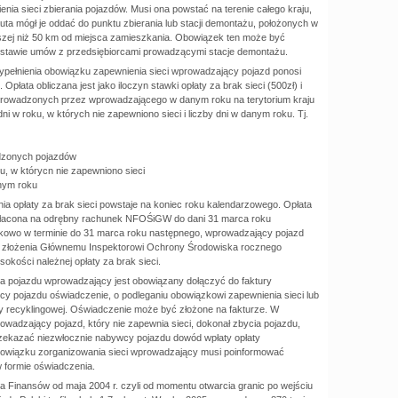
nia sieci zbierania pojazdów. Musi ona powstać na terenie całego kraju,
auta mógł je oddać do punktu zbierania lub stacji demontażu, położonych w
kszej niż 50 km od miejsca zamieszkania. Obowiązek ten może być
dstawie umów z przedsiębiorcami prowadzącymi stacje demontażu.
pełnienia obowiązku zapewnienia sieci wprowadzający pojazd ponosi
. Opłata obliczana jest jako iloczyn stawki opłaty za brak sieci (500zł) i
prowadzonych przez wprowadzającego w danym roku na terytorium kraju
 dni w roku, w których nie zapewniono sieci i liczby dni w danym roku. Tj.
dzonych pojazdów
ku, w którycn nie zapewniono sieci
anym roku
ia opłaty za brak sieci powstaje na koniec roku kalendarzowego. Opłata
łacona na odrębny rachunek NFOŚiGW do dani 31 marca roku
kowo w terminie do 31 marca roku następnego, wprowadzający pojazd
o złożenia Głównemu Inspektorowi Ochrony Środowiska rocznego
okości należnej opłaty za brak sieci.
a pojazdu wprowadzający jest obowiązany dołączyć do faktury
y pojazdu oświadczenie, o podleganiu obowiązkowi zapewnienia sieci lub
y recyklingowej. Oświadczenie może być złożone na fakturze. W
wadzający pojazd, który nie zapewnia sieci, dokonał zbycia pojazdu,
rzekazać niezwłocznie nabywcy pojazdu dowód wpłaty opłaty
bowiązku zorganizowania sieci wprowadzający musi poinformować
 formie oświadczenia.
a Finansów od maja 2004 r. czyli od momentu otwarcia granic po wejściu