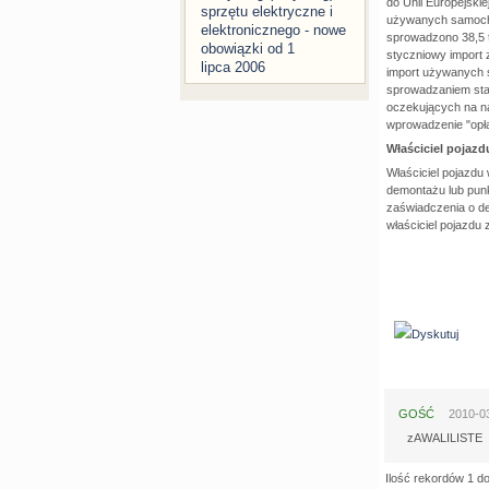
do Unii Europejskie
sprzętu elektryczne i
używanych samocho
elektronicznego - nowe
sprowadzono 38,5 
obowiązki od 1
styczniowy import 
lipca 2006
import używanych s
sprowadzaniem sta
oczekujących na na
wprowadzenie "opła
Właściciel pojazd
Właściciel pojazdu
demontażu lub punk
zaświadczenia o de
właściciel pojazdu
Dyskutuj
GOŚĆ
2010-03-
zAWALILISTE
Ilość rekordów 1 do