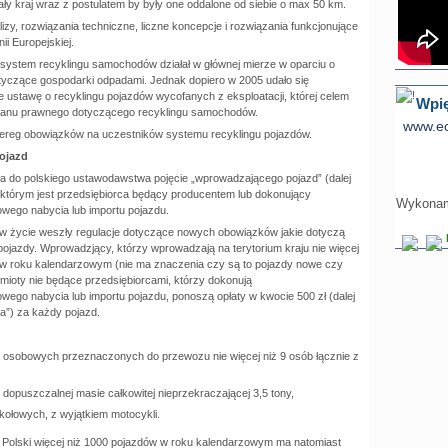
ały kraj wraz z postulatem by były one oddalone od siebie o max 50 km.
izy, rozwiązania techniczne, liczne koncepcje i rozwiązania funkcjonujące
ii Europejskiej.
 system recyklingu samochodów działał w głównej mierze w oparciu o
tyczące gospodarki odpadami. Jednak dopiero w 2005 udało się
 ustawę o recyklingu pojazdów wycofanych z eksploatacji, której celem
Wpię
 stanu prawnego dotyczącego recyklingu samochodów.
www.ec
ereg obowiązków na uczestników systemu recyklingu pojazdów.
ojazd
a do polskiego ustawodawstwa pojęcie „wprowadzającego pojazd” (dalej
którym jest przedsiębiorca będący producentem lub dokonujący
Wykonamy
wego nabycia lub importu pojazdu.
 w życie weszły regulacje dotyczące nowych obowiązków jakie dotyczą
jazdy. Wprowadzjący, którzy wprowadzają na terytorium kraju nie więcej
 w roku kalendarzowym (nie ma znaczenia czy są to pojazdy nowe czy
ioty nie będące przedsiębiorcami, którzy dokonują
ego nabycia lub importu pojazdu, ponoszą opłaty w kwocie 500 zł (dalej
wa”) za każdy pojazd.
sobowych przeznaczonych do przewozu nie więcej niż 9 osób łącznie z
dopuszczalnej masie całkowitej nieprzekraczającej 3,5 tony,
kołowych, z wyjątkiem motocykli.
Polski więcej niż 1000 pojazdów w roku kalendarzowym ma natomiast