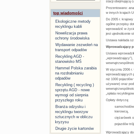
stacji obejmującą c
Prezentowano: anal
w innych krajach Un
top wiadomości
Do 2005 r. krajowy
Ekologiczne metody
ogólne przepisy do
recyklingu kabli
wprowadzić w życie
Nowelizacja prawa
jest ujednolicenie
ochrony środowiska
Ustawa nakłada sz
Wydawanie zezwoleń na
Wprowadzający p
transport odpadów
Ustawa wprowadził
Recykling AGD -
„wprowadzający”), 
stanowisko MŚ
wewnątrzwspólnoto
Hammel Polska zarabia
W styczniu 2006 r.
na rozdrabnianiu
wprowadzających po
odpadów
niż 1000 pojazdów
używane) oraz podm
Recykling ( recycling )
wewnątrzwspólnotow
sprzętu AGD - nowe
„opłata recyklingo
wymogi od sierpnia
przyszłego roku
Opłaty dotyczą:
Branża odzysku i
samochodów o
kierowcą,
recyklingu tworzyw
sztucznych w obliczu
ciężarówek o 
kryzysu
pojazdów trój
Drugie życie kartonów
Wprowadzający do 