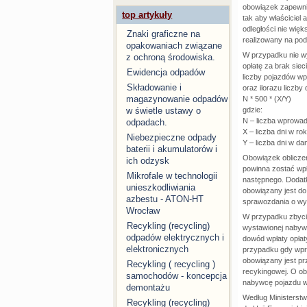
obowiązek zapewnie
top artykuły
tak aby właściciel 
odległości nie wię
Znaki graficzne na
realizowany na po
opakowaniach związane
W przypadku nie wy
z ochroną środowiska.
opłatę za brak sieci
Ewidencja odpadów
liczby pojazdów w
Składowanie i
oraz ilorazu liczby
magazynowanie odpadów
N * 500 * (X/Y)
gdzie:
w świetle ustawy o
N – liczba wprowa
odpadach.
X – liczba dni w ro
Niebezpieczne odpady
Y – liczba dni w d
baterii i akumulatorów i
Obowiązek obliczen
ich odzysk
powinna zostać wp
Mikrofale w technologii
następnego. Dodat
unieszkodliwiania
obowiązany jest d
azbestu - ATON-HT
sprawozdania o wys
Wrocław
W przypadku zbyci
Recykling (recycling)
wystawionej nabywc
odpadów elektrycznych i
dowód wpłaty opłat
elektronicznych
przypadku gdy wpro
obowiązany jest p
Recykling ( recycling )
recykingowej. O o
samochodów - koncepcja
nabywcę pojazdu w
demontażu
Według Ministerstw
Recykling (recycling)