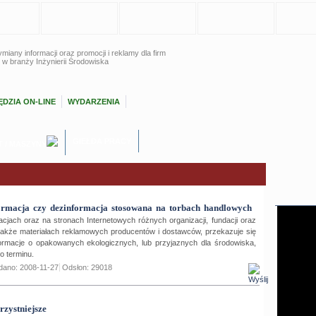
miany informacji oraz promocji i reklamy dla firm
 w branży Inżynierii Środowiska
DZIA ON-LINE
WYDARZENIA
GIEŁDA PRACY
T / MASZYNY
formacja czy dezinformacja stosowana na torbach handlowych
acjach oraz na stronach Internetowych różnych organizacji, fundacji oraz
także materiałach reklamowych producentów i dostawców, przekazuje się
rmacje o opakowanych ekologicznych, lub przyjaznych dla środowiska,
o terminu.
dano: 2008-11-27
Odsłon: 29018
rzystniejsze