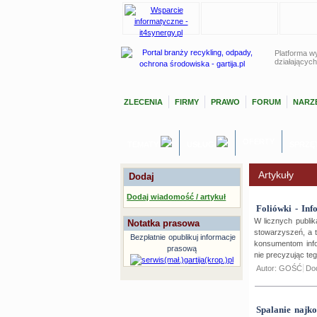
Platforma wy
działających
ZLECENIA
FIRMY
PRAWO
FORUM
NARZĘ
OFERTY
TEMATY
USŁUGI
SPRZĘ
Artykuły
Dodaj
Dodaj wiadomość / artykuł
Foliówki - In
W licznych publik
Notatka prasowa
stowarzyszeń, a 
Bezpłatnie
opublikuj informacje
konsumentom info
prasową
nie precyzując teg
Autor: GOŚĆ
Do
Spalanie najko