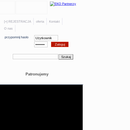
[+] REJESTRACJA
oferta
Kontakt
O nas
przypomnij hasło
Patronujemy