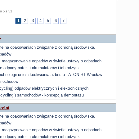
o 5 z 51
1
2
3
4
5
6
7
...
y
zne na opakowaniach związane z ochroną środowiska.
dpadów
i magazynowanie odpadów w świetle ustawy o odpadach.
 odpady baterii i akumulatorów i ich odzysk
technologii unieszkodliwiania azbestu - ATON-HT Wrocław
amochodów
cycling) odpadów elektrycznych i elektronicznych
recycling ) samochodów - koncepcja demontażu
ości
zne na opakowaniach związane z ochroną środowiska.
dpadów
i magazynowanie odpadów w świetle ustawy o odpadach.
 odpady baterii i akumulatorów i ich odzysk