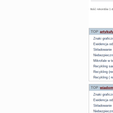
Ilość rekordów 1 d
TOP
artykuł
Znaki grafic
Ewidencja o
Składowanie 
Niebezpieczne
Mikrofale w 
Recykling s
Recykling (re
Recykling ( 
TOP
wiadom
Znaki grafic
Ewidencja o
Składowanie 
Niebezpieczne