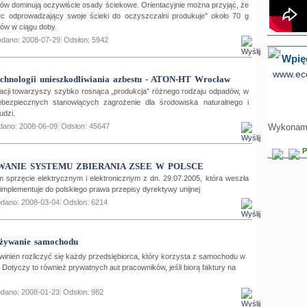
ów dominują oczywiście osady ściekowe. Orientacyjnie można przyjąć, że
c odprowadzający swoje ścieki do oczyszczalni produkuje" około 70 g
ów w ciągu doby.
dano: 2008-07-29
Odsłon: 5942
Wpięc
www.eco
echnologii unieszkodliwiania azbestu - ATON-HT Wrocław
zacji towarzyszy szybko rosnąca „produkcja” różnego rodzaju odpadów, w
bezpiecznych stanowiących zagrożenie dla środowiska naturalnego i
udzi.
Wykonamy
dano: 2008-06-09
Odsłon: 45647
P
ANIE SYSTEMU ZBIERANIA ZSEE W POLSCE
 sprzęcie elektrycznym i elektronicznym z dn. 29.07.2005, która weszła
 implementuje do polskiego prawa przepisy dyrektywy unijnej
dano: 2008-03-04
Odsłon: 6214
używanie samochodu
inien rozliczyć się każdy przedsiębiorca, który korzysta z samochodu w
 Dotyczy to również prywatnych aut pracowników, jeśli biorą faktury na
dano: 2008-01-23
Odsłon: 982