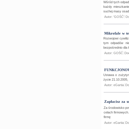
Wśród tych odpad
każdy mieszkanie
suchej masy osad
Autor: 'GOŚĆ'
Do
Mikrofale w t
Rozwojowi cywili
tym odpadów nie
bezpośrednio dla l
Autor: GOŚĆ
Do
FUNKCJONOW
Ustawa o zużytym
życie 21.10.2005,
Autor: eGartia
Do
Zapłacisz za 
Za środowisko pow
celach firmowych.
firmę
Autor: eGartia
Do