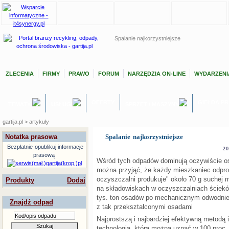
Spalanie najkorzystniejsze
ZLECENIA
FIRMY
PRAWO
FORUM
NARZĘDZIA ON-LINE
WYDARZENI
OFERTY
GIEŁDA P
TEMATY
USŁUGI
SPRZĘT / MASZYNY
gartija.pl > artykuły
Notatka prasowa
Spalanie najkorzystniejsze
Bezpłatnie
opublikuj informacje
20
prasową
Wśród tych odpadów dominują oczywiście os
można przyjąć, że każdy mieszkaniec odpro
oczyszczalni produkuje" około 70 g suchej 
Produkty
Dodaj
na składowiskach w oczyszczalniach ście
tys. ton osadów po mechanicznym odwodnien
Znajdź odpad
z tak przekształconymi osadami
Najprostszą i najbardziej efektywną metodą ic
technologią, którą można uznać w 100 proc.