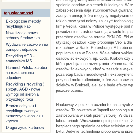
spalanie osadów w piecach fluidalnych. W te
zabezpieczenia dają stuprocentową gwarancj
top wiadomości
żadnych emisji, które mogłyby negatywnie o
takich rozwiązań należy zaliczyć technologi
Ekologiczne metody
firmę Veolia, która w Polsce występuje pod
recyklingu kabli
powodzeniem zastosowano ją w wielu krajach
Nowelizacja prawa
przeróbce osadów na terenie PKN ORLEN w
ochrony środowiska
utylizacji osadów, który proponuje Veolia d
Wydawanie zezwoleń na
rozruchowi w Sankt Petersburgu. A trzeba do
transport odpadów
popularniejsza w Polsce. Wiele miast wybiera
Recykling AGD -
osadów ściekowych, np. Łódź, Kraków czy Sz
stanowisko MŚ
która przebija inne rozwiązania. Znane są r
Hammel Polska zarabia
osadów ściekowych, choć w zasadzie większ
na rozdrabnianiu
poza etap badań modelowych i eksperymenta
odpadów
przykład mokre utlenianie, które zastosowa
Recykling ( recycling )
ścieków w Brukseli, ale jakie będą efekty w
sprzętu AGD - nowe
jeszcze ocenić.
wymogi od sierpnia
przyszłego roku
Naukowcy z polskich uczelni technicznych 
Branża odzysku i
osadów. Ta powstała w Japonii technologia ni
recyklingu tworzyw
zastosowana w skali przemysłowej. W dalsz
sztucznych w obliczu
laboratoriach. Wmawianie opinii publicznej, 
kryzysu
bezpiecznego spalania osadów ścieków w ocz
Drugie życie kartonów
bytu. Jedynie technologia proponowana prz