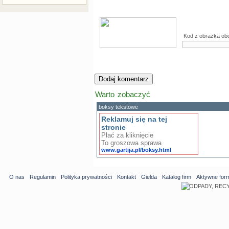
Kod z obrazka ob
Warto zobaczyć
boksy tekstowe
Reklamuj się na tej
stronie
Płać za kliknięcie
To groszowa sprawa
www.gartija.pl/boksy.html
O nas
Regulamin
Polityka prywatności
Kontakt
Gielda
Katalog firm
Aktywne for