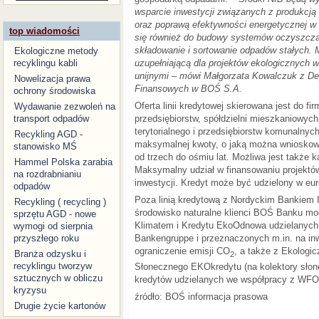
wsparcie inwestycji związanych z produkcją 
oraz poprawą efektywności energetycznej w
top wiadomości
się również do budowy systemów oczyszczan
składowanie i sortowanie odpadów stałych. 
Ekologiczne metody
uzupełniającą dla projektów ekologicznych 
recyklingu kabli
unijnymi – mówi Małgorzata Kowalczuk z Dep
Nowelizacja prawa
Finansowych w BOŚ S.A.
ochrony środowiska
Oferta linii kredytowej skierowana jest do f
Wydawanie zezwoleń na
przedsiębiorstw, spółdzielni mieszkaniowyc
transport odpadów
terytorialnego i przedsiębiorstw komunalnych
Recykling AGD -
maksymalnej kwoty, o jaką można wnioskow
stanowisko MŚ
od trzech do ośmiu lat. Możliwa jest także k
Hammel Polska zarabia
Maksymalny udział w finansowaniu projektów
na rozdrabnianiu
inwestycji. Kredyt może być udzielony w euro
odpadów
Poza linią kredytową z Nordyckim Bankiem 
Recykling ( recycling )
środowisko naturalne klienci BOŚ Banku mo
sprzętu AGD - nowe
Klimatem i Kredytu EkoOdnowa udzielanych
wymogi od sierpnia
Bankengruppe i przeznaczonych m.in. na in
przyszłego roku
ograniczenie emisji CO
, a także z Ekologi
Branża odzysku i
2
recyklingu tworzyw
Słonecznego EKOkredytu (na kolektory słon
sztucznych w obliczu
kredytów udzielanych we współpracy z WF
kryzysu
źródło: BOŚ informacja prasowa
Drugie życie kartonów