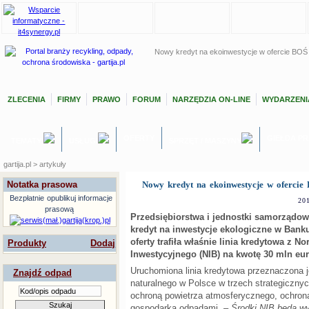
Nowy kredyt na ekoinwestycje w ofercie BOŚ
ZLECENIA
FIRMY
PRAWO
FORUM
NARZĘDZIA ON-LINE
WYDARZENI
OFERTY
GIEŁDA P
TEMATY
USŁUGI
SPRZĘT / MASZYNY
gartija.pl > artykuły
Notatka prasowa
Nowy kredyt na ekoinwestycje w oferci
Bezpłatnie
opublikuj informacje
20
prasową
Przedsiębiorstwa i jednostki samorządow
kredyt na inwestycje ekologiczne w Ban
oferty trafiła właśnie linia kredytowa z 
Produkty
Dodaj
Inwestycyjnego (NIB) na kwotę 30 mln eur
Uruchomiona linia kredytowa przeznaczona 
Znajdź odpad
naturalnego w Polsce w trzech strategiczny
ochroną powietrza atmosferycznego, ochron
gospodarką odpadami.
– Środki NIB będą wy