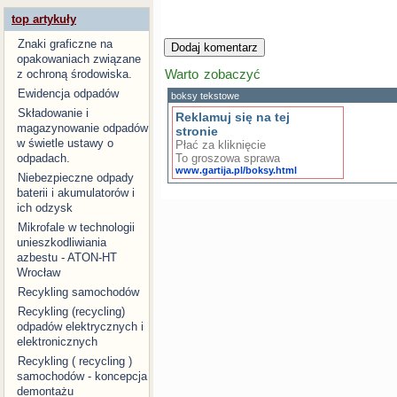
top artykuły
Znaki graficzne na
opakowaniach związane
Warto zobaczyć
z ochroną środowiska.
Ewidencja odpadów
boksy tekstowe
Składowanie i
Reklamuj się na tej
magazynowanie odpadów
stronie
w świetle ustawy o
Płać za kliknięcie
To groszowa sprawa
odpadach.
www.gartija.pl/boksy.html
Niebezpieczne odpady
baterii i akumulatorów i
ich odzysk
Mikrofale w technologii
unieszkodliwiania
azbestu - ATON-HT
Wrocław
Recykling samochodów
Recykling (recycling)
odpadów elektrycznych i
elektronicznych
Recykling ( recycling )
samochodów - koncepcja
demontażu