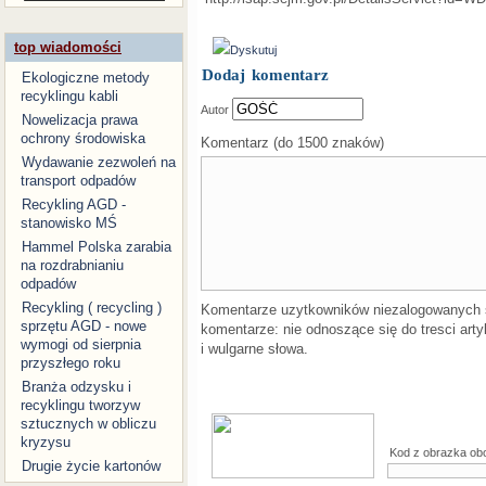
top wiadomości
Dyskutuj
Dodaj komentarz
Ekologiczne metody
recyklingu kabli
Autor
Nowelizacja prawa
ochrony środowiska
Komentarz (do 1500 znaków)
Wydawanie zezwoleń na
transport odpadów
Recykling AGD -
stanowisko MŚ
Hammel Polska zarabia
na rozdrabnianiu
odpadów
Recykling ( recycling )
Komentarze uzytkowników niezalogowanych
sprzętu AGD - nowe
komentarze: nie odnoszące się do tresci arty
wymogi od sierpnia
i wulgarne słowa.
przyszłego roku
Branża odzysku i
recyklingu tworzyw
sztucznych w obliczu
kryzysu
Kod z obrazka ob
Drugie życie kartonów