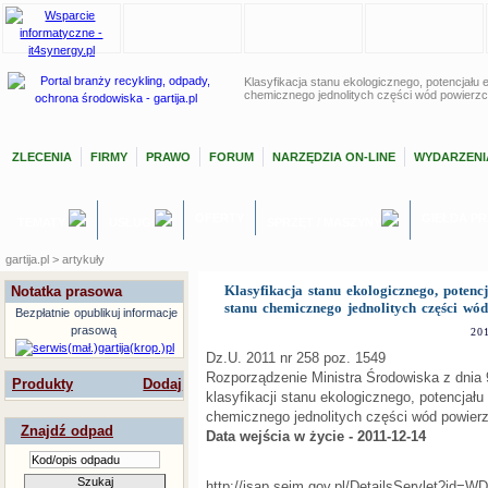
Klasyfikacja stanu ekologicznego, potencjału 
chemicznego jednolitych części wód powierz
ZLECENIA
FIRMY
PRAWO
FORUM
NARZĘDZIA ON-LINE
WYDARZENI
OFERTY
GIEŁDA P
TEMATY
USŁUGI
SPRZĘT / MASZYNY
gartija.pl > artykuły
Klasyfikacja stanu ekologicznego, potenc
Notatka prasowa
stanu chemicznego jednolitych części wó
Bezpłatnie
opublikuj informacje
prasową
20
Dz.U. 2011 nr 258 poz. 1549
Rozporządzenie Ministra Środowiska z dnia 9
Produkty
Dodaj
klasyfikacji stanu ekologicznego, potencjału
chemicznego jednolitych części wód powier
Znajdź odpad
Data wejścia w życie - 2011-12-14
http://isap.sejm.gov.pl/DetailsServlet?id=