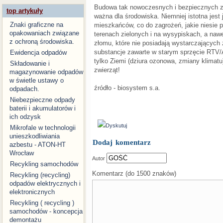
Budowa tak nowoczesnych i bezpiecznych z
top artykuły
ważna dla środowiska. Niemniej istotna jes
Znaki graficzne na
mieszkańców, co do zagrożeń, jakie niesie 
opakowaniach związane
terenach zielonych i na wysypiskach, a naw
z ochroną środowiska.
złomu, które nie posiadają wystarczającyc
substancje zawarte w starym sprzęcie RTV/A
Ewidencja odpadów
tylko Ziemi (dziura ozonowa, zmiany klimatu),
Składowanie i
zwierząt!
magazynowanie odpadów
w świetle ustawy o
źródło - biosystem s.a.
odpadach.
Niebezpieczne odpady
baterii i akumulatorów i
ich odzysk
Dyskutuj
Mikrofale w technologii
unieszkodliwiania
Dodaj komentarz
azbestu - ATON-HT
Wrocław
Autor
Recykling samochodów
Komentarz (do 1500 znaków)
Recykling (recycling)
odpadów elektrycznych i
elektronicznych
Recykling ( recycling )
samochodów - koncepcja
demontażu