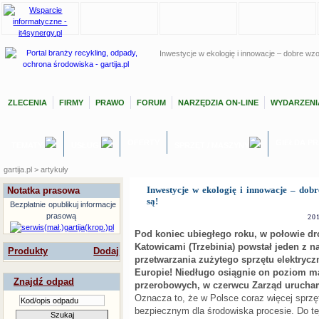
Inwestycje w ekologię i innowacje – dobre wzo
ZLECENIA
FIRMY
PRAWO
FORUM
NARZĘDZIA ON-LINE
WYDARZENI
OFERTY
GIEŁDA P
TEMATY
USŁUGI
SPRZĘT / MASZYNY
gartija.pl > artykuły
Inwestycje w ekologię i innowacje – dob
Notatka prasowa
są!
Bezpłatnie
opublikuj informacje
prasową
20
Pod koniec ubiegłego roku, w połowie d
Katowicami (Trzebinia) powstał jeden z 
Produkty
Dodaj
przetwarzania zużytego sprzętu elektrycz
Europie! Niedługo osiągnie on poziom 
Znajdź odpad
przerobowych, w czerwcu Zarząd urucha
Oznacza to, że w Polsce coraz więcej sprzę
bezpiecznym dla środowiska procesie. Do t