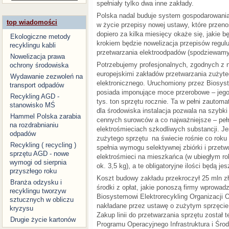
spełniały tylko dwa inne zakłady.
Polska nadal buduje system gospodarowania
top wiadomości
w życie przepisy nowej ustawy, które przen
dopiero za kilka miesięcy okaże się, jakie b
Ekologiczne metody
krokiem będzie nowelizacja przepisów regu
recyklingu kabli
przetwarzania elektroodpadów (spodziewamy 
Nowelizacja prawa
Potrzebujemy profesjonalnych, zgodnych z
ochrony środowiska
europejskimi zakładów przetwarzania zużyte
Wydawanie zezwoleń na
elektronicznego. Uruchomiony przez Biosys
transport odpadów
posiada imponujące moce przerobowe – jego
Recykling AGD -
tys. ton sprzętu rocznie. Ta w pełni zautom
stanowisko MŚ
dla środowiska instalacja pozwala na szybk
Hammel Polska zarabia
cennych surowców a co najważniejsze – pe
na rozdrabnianiu
elektrośmieciach szkodliwych substancji. Jest
odpadów
zużytego sprzętu na świecie rośnie co roku 
Recykling ( recycling )
spełnia wymogu selektywnej zbiórki i przet
sprzętu AGD - nowe
elektrośmieci na mieszkańca (w ubiegłym ro
wymogi od sierpnia
ok. 3,5 kg), a te obligatoryjne ilości będą je
przyszłego roku
Koszt budowy zakładu przekroczył 25 mln zł.
Branża odzysku i
środki z opłat, jakie ponoszą firmy wprowad
recyklingu tworzyw
Biosystemowi Elektrorecykling Organizacji 
sztucznych w obliczu
nakładane przez ustawę o zużytym sprzęcie 
kryzysu
Zakup linii do przetwarzania sprzętu został
Drugie życie kartonów
Programu Operacyjnego Infrastruktura i Śro