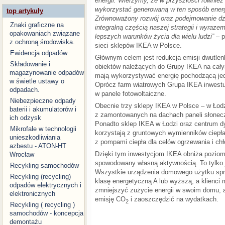
energii. Wierzymy, że w przyszłości równie
wykorzystać generowaną w ten sposób energ
top artykuły
Zrównoważony rozwój oraz podejmowanie dzi
Znaki graficzne na
integralną częścią naszej strategii i wyrazem
opakowaniach związane
lepszych warunków życia dla wielu ludzi”
– p
z ochroną środowiska.
sieci sklepów IKEA w Polsce.
Ewidencja odpadów
Głównym celem jest redukcja emisji dwutle
Składowanie i
obiektów należących do Grupy IKEA na cały
magazynowanie odpadów
mają wykorzystywać energię pochodzącą jed
w świetle ustawy o
Oprócz farm wiatrowych Grupa IKEA inwestu
odpadach.
w panele fotowoltaiczne.
Niebezpieczne odpady
Obecnie trzy sklepy IKEA w Polsce – w Łodz
baterii i akumulatorów i
z zamontowanych na dachach paneli słonec
ich odzysk
Ponadto sklep IKEA w Łodzi oraz centrum d
Mikrofale w technologii
korzystają z gruntowych wymienników ciepł
unieszkodliwiania
z pompami ciepła dla celów ogrzewania i chło
azbestu - ATON-HT
Dzięki tym inwestycjom IKEA obniża poziom
Wrocław
spowodowany własną aktywnością. To tylko j
Recykling samochodów
Wszystkie urządzenia domowego użytku sp
Recykling (recycling)
klasę energetyczną A lub wyższą, a klienci 
odpadów elektrycznych i
zmniejszyć zużycie energii w swoim domu, 
elektronicznych
emisję CO
i zaoszczędzić na wydatkach.
2
Recykling ( recycling )
samochodów - koncepcja
demontażu