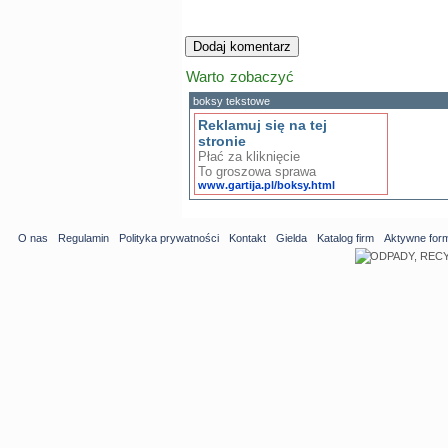
Warto zobaczyć
boksy tekstowe
Reklamuj się na tej
stronie
Płać za kliknięcie
To groszowa sprawa
www.gartija.pl/boksy.html
O nas
Regulamin
Polityka prywatności
Kontakt
Gielda
Katalog firm
Aktywne for