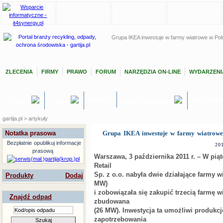
Grupa IKEA inwestuje w farmy wiatrowe w Po
ZLECENIA
FIRMY
PRAWO
FORUM
NARZĘDZIA ON-LINE
WYDARZENI
OFERTY
GIEŁDA P
TEMATY
USŁUGI
SPRZĘT / MASZYNY
gartija.pl > artykuły
Notatka prasowa
Grupa IKEA inwestuje w farmy wiatrowe
Bezpłatnie
opublikuj informacje
20
prasową
Warszawa, 3 października 2011 r.
–
W piąt
Retail
Sp. z o.o. nabyła dwie działające farmy w
Produkty
Dodaj
MW)
i zobowiązała się zakupić trzecią farmę w
Znajdź odpad
zbudowana
(26 MW). Inwestycja ta umożliwi produkcj
zapotrzebowania