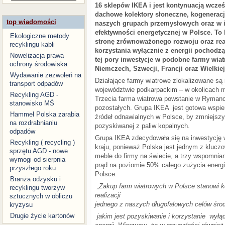
16 sklepów IKEA i jest kontynuacją wcześ
dachowe kolektory słoneczne, kogenerację 
top wiadomości
naszych grupach przemysłowych oraz w 
efektywności energetycznej w Polsce. To
Ekologiczne metody
stronę zrównoważonego rozwoju oraz rea
recyklingu kabli
korzystania wyłącznie z energii pochodzą
Nowelizacja prawa
tej pory inwestycje w podobne farmy wiat
ochrony środowiska
Niemczech, Szwecji, Francji oraz Wielkiej
Wydawanie zezwoleń na
Działające farmy wiatrowe zlokalizowane są 
transport odpadów
województwie podkarpackim – w okolicach m
Recykling AGD -
Trzecia farma wiatrowa powstanie w Rymano
stanowisko MŚ
pozostałych. Grupa IKEA jest gotowa wspiera
Hammel Polska zarabia
źródeł odnawialnych w Polsce, by zmniejszyć
na rozdrabnianiu
pozyskiwanej z paliw kopalnych.
odpadów
Grupa IKEA zdecydowała się na inwestycję 
Recykling ( recycling )
kraju, ponieważ Polska jest jednym z klucz
sprzętu AGD - nowe
meble do firmy na świecie, a trzy wspomnia
wymogi od sierpnia
prąd na poziomie 50% całego zużycia energi
przyszłego roku
Polsce.
Branża odzysku i
„Zakup farm wiatrowych w Polsce stanowi k
recyklingu tworzyw
realizacji
sztucznych w obliczu
jednego z naszych długofalowych celów śro
kryzysu
Drugie życie kartonów
jakim jest pozyskiwanie i korzystanie wyłą