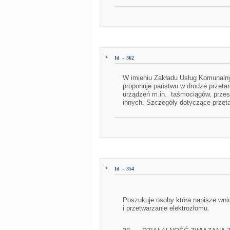
*
Id - 362
W imieniu Zakładu Usług Komunaln
proponuje państwu w drodze przeta
urządzeń m.in. taśmociągów, przesi
innych. Szczegóły dotyczące przetar
*
Id - 354
Poszukuje osoby która napisze wnio
i przetwarzanie elektrozłomu.