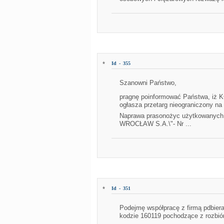
*
Id - 355
Szanowni Państwo,
pragnę poinformować Państwa, iż 
ogłasza przetarg nieograniczony na r
Naprawa prasonożyc użytkowany
WROCŁAW S.A.\"- Nr ...
*
Id - 351
Podejmę współpracę z firmą pdbier
kodzie 160119 pochodzące z rozbiór