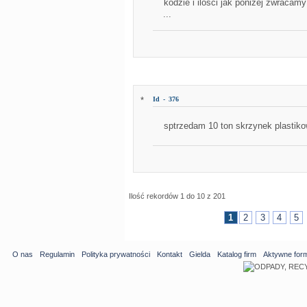
kodzie i ilości jak poniżej zwracam
...
*
Id - 376
sptrzedam 10 ton skrzynek plastik
Ilość rekordów 1 do 10 z 201
1
2
3
4
5
O nas
Regulamin
Polityka prywatności
Kontakt
Gielda
Katalog firm
Aktywne for