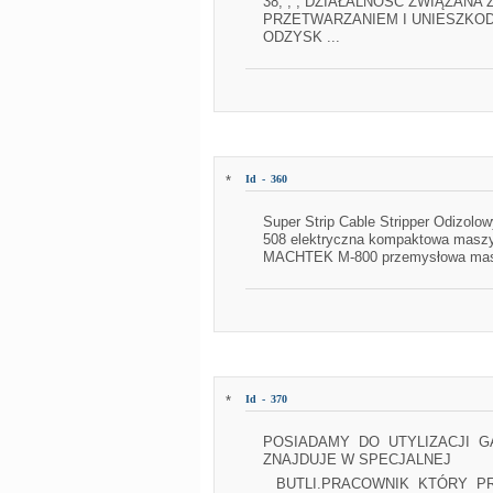
38, , , DZIAŁALNOŚĆ ZWIĄZANA 
PRZETWARZANIEM I UNIESZKO
ODZYSK ...
*
Id - 360
Super Strip Cable Stripper Odizo
508 elektryczna kompaktowa masz
MACHTEK M-800 przemysłowa maszy
*
Id - 370
POSIADAMY DO UTYLIZACJI GAZ
ZNAJDUJE W SPECJALNEJ
BUTLI.PRACOWNIK KTÓRY 