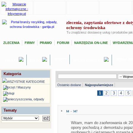
zlecenia, zapytania ofertowe z dot
ochrony środowiska
Tu znajdziesz dostawcę usług i produktów ja
ZLECENIA
FIRMY
PRAWO
FORUM
NARZĘDZIA ON-LINE
WYDARZENI
OFERTY
GIEŁDA P
TEMATY
USŁUGI
SPRZĘT / MASZYNY
Kategoria
WSZYSTKIE KATEGORIE
Ostatnio dodane
Najpopularniejsze
Sprzęt / Maszyny
1
2
3
4
5
Usługi
Zanieczyszczenia, odpady
Tematy
*
Id - 347
Witam, mam do zaoferowania ok 20 
opony pochodzą z demontażu poja
osobowych i ciężarowych rozważę 