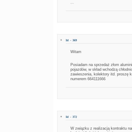
...
*
Id - 369
Witam
Posiadam na sprzedaż złom alumin
pojazdów, w skład wchodzą chłodnice
zawieszenia, kolektory itd. proszę 
numerem 664111666
*
Id - 372
W związku z realizacją kontraktu n