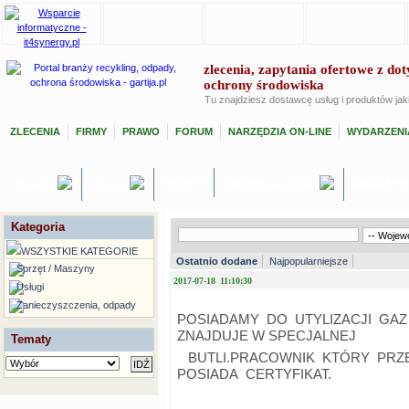
zlecenia, zapytania ofertowe z dot
ochrony środowiska
Tu znajdziesz dostawcę usług i produktów ja
ZLECENIA
FIRMY
PRAWO
FORUM
NARZĘDZIA ON-LINE
WYDARZENI
OFERTY
GIEŁDA P
TEMATY
USŁUGI
SPRZĘT / MASZYNY
Kategoria
WSZYSTKIE KATEGORIE
Ostatnio dodane
Najpopularniejsze
Sprzęt / Maszyny
2017-07-18 11:10:30
Usługi
Zanieczyszczenia, odpady
POSIADAMY DO UTYLIZACJI GAZ S
ZNAJDUJE W SPECJALNEJ
Tematy
BUTLI.PRACOWNIK KTÓRY PR
POSIADA CERTYFIKAT.