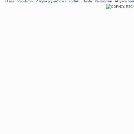
O nas
Regulamin
Polityka prywatności
Kontakt
Gielda
Katalog firm
Aktywne for