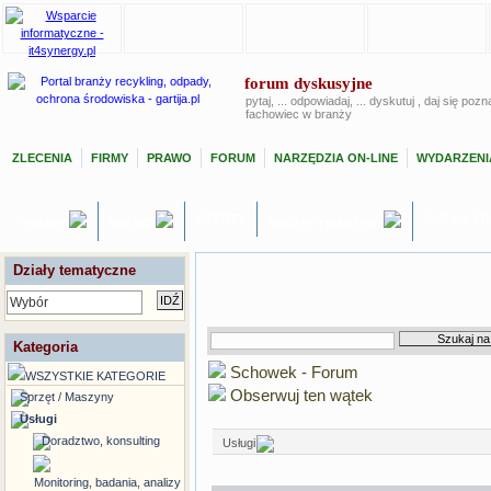
forum dyskusyjne
pytaj, ... odpowiadaj, ... dyskutuj , daj się poz
fachowiec w branży
ZLECENIA
FIRMY
PRAWO
FORUM
NARZĘDZIA ON-LINE
WYDARZENI
OFERTY
GIEŁDA P
TEMATY
USŁUGI
SPRZĘT / MASZYNY
Działy tematyczne
Wybór
Kategoria
Schowek - Forum
WSZYSTKIE KATEGORIE
Obserwuj ten wątek
Sprzęt / Maszyny
Usługi
Doradztwo, konsulting
Usługi
Monitoring, badania, analizy