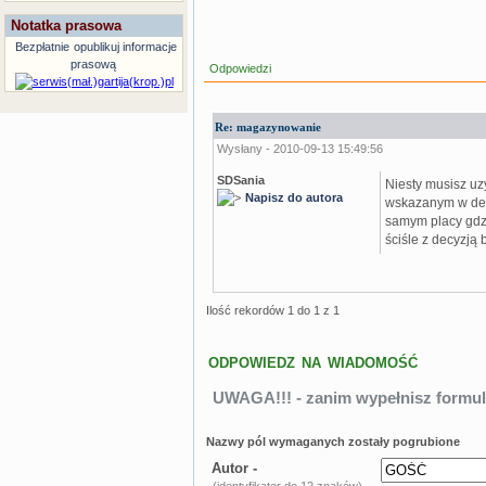
Notatka prasowa
Bezpłatnie
opublikuj informacje
prasową
Odpowiedzi
Re: magazynowanie
Wysłany - 2010-09-13 15:49:56
SDSania
Niesty musisz u
Napisz do autora
wskazanym w decy
samym placy gdz
ściśle z decyzją 
Ilość rekordów 1 do 1 z 1
ODPOWIEDZ NA WIADOMOŚĆ
UWAGA!!! - zanim wypełnisz formul
Nazwy pól wymaganych zostały pogrubione
Autor -
(identyfikator do 12 znaków)