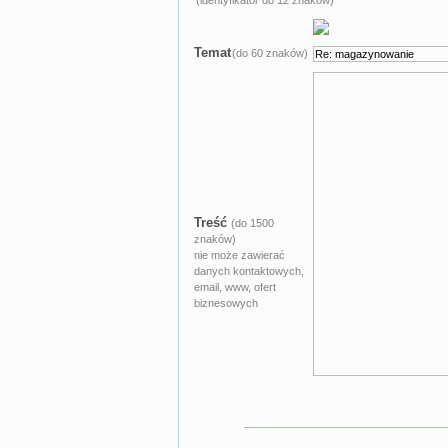
Temat
(do 60 znaków)
Treść
(do 1500
znaków)
nie może zawierać
danych kontaktowych,
email, www, ofert
biznesowych