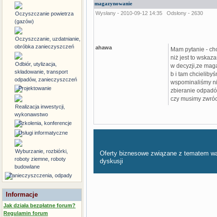
magazynowanie
Wysłany - 2010-09-12 14:35
Odsłony - 2630
Oczyszczanie powietrza
(gazów)
Oczyszczanie, uzdatnianie,
obróbka zanieczyszczeń
ahawa
Mam pytanie - ch
niż jest to wskaz
Odbiór, utylizacja,
w decyzji,ze mag
składowanie, transport
b i tam chcielib
odpadów, zanieczyszczeń
wspominaliśmy ni
Projektowanie
zbieranie odpadó
czy musimy zwróc
Realizacja inwestycji,
wykonawstwo
Szkolenia, konferencje
Usługi informatyczne
Wyburzanie, rozbiórki,
Oferty biznesowe związane z tematem w
roboty ziemne, roboty
dyskusji
budowlane
Zanieczyszczenia, odpady
Informacje
Jak działa bezpłatne forum?
Regulamin forum