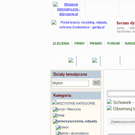
forum dy
pytaj, ... od
fachowiec w
ZLECENIA
FIRMY
PRAWO
FORUM
NARZĘ
OFERTY
TEMATY
USŁUGI
SPRZĘ
Działy tematyczne
Wybór
Kategoria
Schowek -
WSZYSTKIE KATEGORIE
Obserwuj t
Sprzęt / Maszyny
Usługi
Zanieczyszczenia, odpady
Zanieczyszczen
Azbest
Baterie i akumulatory