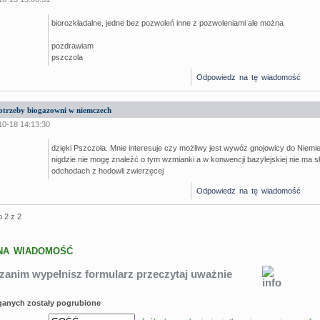
biorozkładalne, jedne bez pozwoleń inne z pozwoleniami ale można
pozdrawiam
pszczola
Odpowiedz na tę wiadomość
otrzeby biogazowni w niemczech
10-18 14:13:30
dzięki Pszczoła. Mnie interesuje czy możliwy jest wywóz gnojowicy do Niemie
nigdzie nie mogę znaleźć o tym wzmianki a w konwencji bazylejskiej nie ma s
odchodach z hodowli zwierzęcej
Odpowiedz na tę wiadomość
o 2 z 2
NA WIADOMOŚĆ
zanim wypełnisz formularz przeczytaj uważnie
anych zostały pogrubione