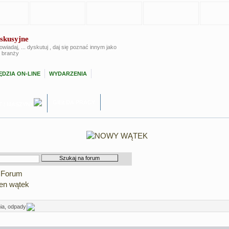
skusyjne
powiadaj, ... dyskutuj , daj się poznać innym jako
 branży
DZIA ON-LINE
WYDARZENIA
GIEŁDA PRACY
T / MASZYNY
 Forum
en wątek
ia, odpady