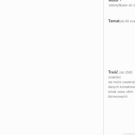
Autor -
(identyfikator do
Temat
(do 60 zn
Treść
(do 1500
znaków)
nie może zawiera
danych kontaktow
email, www, ofert
biznesowych