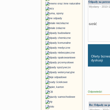
Odpady na potrze
Drewno oraz inne naturalne
Wysłany - 2010-1
Gazy
Guma, opony
Inne odpady
Metale nieżelazne
GOŚĆ
Metale żelazne
Odpady budowlane
Odpady chemiczne
Odpady komunalne
Odpady medyczne
Odpady niebezpieczne
Oferty bizn
Odpady opakowaniowe
dyskusji
Odpady przemysłowe
odpady spożywcze
Odpady weterynaryjne
Oleje odpadowe
Osady ściekowe
Papier, karton
Odpowiedzi
PCB
Pojazdy samochodowe
Pyły
Re: Odpady na p
Szkło
Wysłany - 2010-