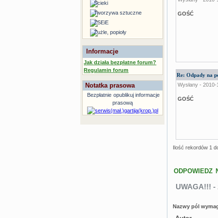
Ścieki
Tworzywa sztuczne
GOŚĆ
ZSEiE
Żużle, popioły
Informacje
Jak działa bezpłatne forum?
Regulamin forum
Re: Odpady na p
Notatka prasowa
Wysłany - 2010-
Bezpłatnie
opublikuj informacje
GOŚĆ
prasową
Ilość rekordów 1 d
ODPOWIEDZ 
UWAGA!!! - 
Nazwy pól wymag