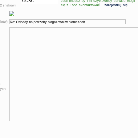
Jeśli chcesz by inni użytkownicy serwisu mogli
się z Toba skontaktować -
zarejestruj się
 12 znaków)
aków)
ć
ych,