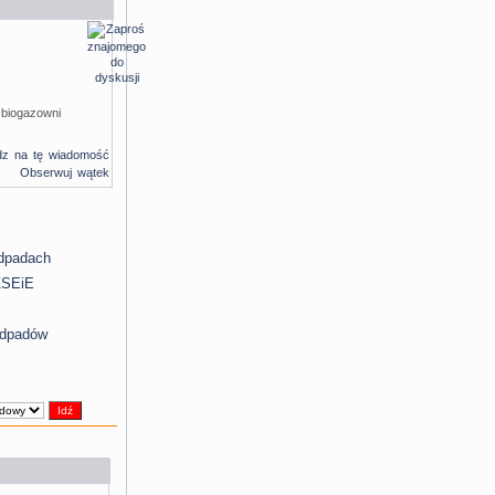
 biogazowni
dz na tę wiadomość
Obserwuj wątek
odpadach
oZSEiE
odpadów