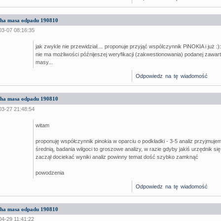
ucha masa odpadu 190810
03-07 08:16:35
jak zwykle nie przewidział.... proponuje przyjąć wspólczynnik PiNOKIA i już :):
nie ma możliwości późnijeszej weryfikacji (zakwestionowania) podanej zawar
masy...
Odpowiedz na tę wiadomość
ucha masa odpadu 190810
03-27 21:48:54
witam
proponuję współczynnik pinokia w oparciu o podkładki - 3-5 analiz przyjmuje
średnią, badania wilgoci to groszowe analizy, w razie gdyby jakiś urzędnik się 
zaczął dociekać wyniki analiz powinny temat dość szybko zamknąć
powodzenia
Odpowiedz na tę wiadomość
ucha masa odpadu 190810
04-29 11:41:22