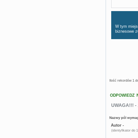
W tym miejs
biznesowe z
Ilość rekordów 1 d
ODPOWIEDZ 
UWAGA!!! - 
Nazwy pól wymag
Autor -
(identyfikator do