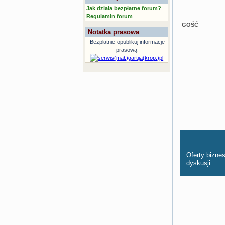
Jak działa bezpłatne forum?
Regulamin forum
GOŚĆ
Notatka prasowa
Bezpłatnie
opublikuj informacje
prasową
Oferty bizn
dyskusji