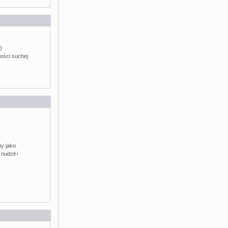
)
tości suchej
my jako
nudził i