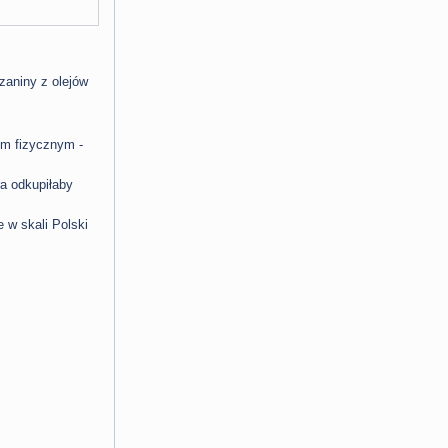
zaniny z olejów
m fizycznym -
ra odkupiłaby
e w skali Polski