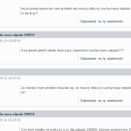
hej ja dzisiaj mama ten sam problem ale muszę obliczyć suchą masę odpadu
to się liczy?
Odpowiedz na tę wiadomość
ucha masa odpadu 190810
05-19 10:00:54
A są gdzieś jakieś tabele dotyczące zawartości suchej masy odpadu???
Odpowiedz na tę wiadomość
03-31 10:37:53
Ja również mam problem okazało się, że muszę obliczyć suchą masę odpadu
01*
Odpowiedz na tę wiadomość
ucha masa odpadu 190810
03-31 15:13:33
Czy ktoś mógłby mi wyliczyć s.m. dla odpadu 190805, którego wytworzono 2