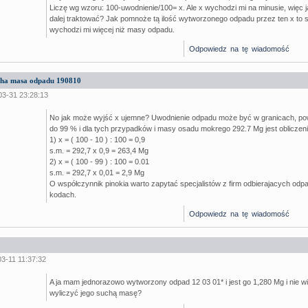
Liczę wg wzoru: 100-uwodnienie/100= x. Ale x wychodzi mi na minusie, więc 
dalej traktować? Jak pomnoże tą ilość wytworzonego odpadu przez ten x to 
wychodzi mi więcej niż masy odpadu.
Odpowiedz na tę wiadomość
ucha masa odpadu 190810
03-31 23:28:13
No jak może wyjść x ujemne? Uwodnienie odpadu może być w granicach, p
do 99 % i dla tych przypadków i masy osadu mokrego 292.7 Mg jest obliczeni
1) x = ( 100 - 10 ) : 100 = 0,9
s.m. = 292,7 x 0,9 = 263,4 Mg
2) x = ( 100 - 99 ) : 100 = 0.01
s.m. = 292,7 x 0,01 = 2,9 Mg
O współczynnik pinokia warto zapytać specjalistów z firm odbierajacych odpa
kodach.
Odpowiedz na tę wiadomość
03-11 11:37:32
A ja mam jednorazowo wytworzony odpad 12 03 01* i jest go 1,280 Mg i nie 
wyliczyć jego suchą masę?