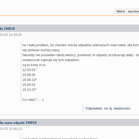
du 190810
03-03 14:59:00
no i dalej problem, bo również wśród odpadów zbieranych mam takie, dla kt
się podania suchej masy.
Niestety nie posiadam takiej wiedzy, ponieważ te odpady przekazuję dalej - do
ostatecznie zajmuje się tym odpadem.
są to kody m.in.
12.03.01*
19.08.05
19.08.13*
19.09.02
19.13.07*
Co robić?.... :(
Odpowiedz na tę wiadomość
ucha masa odpadu 190810
03-03 15:56:13