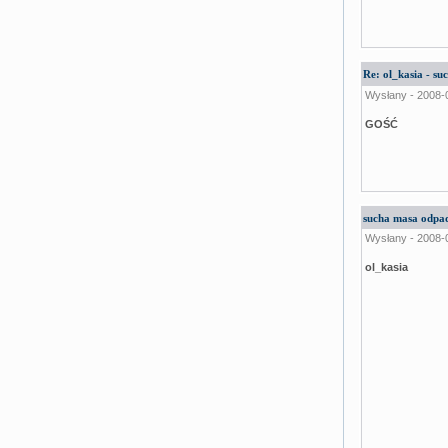
Re: ol_kasia - s
Wysłany - 2008-
GOŚĆ
sucha masa odpa
Wysłany - 2008-
ol_kasia