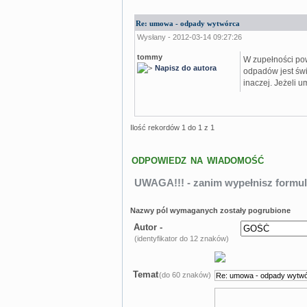
Re: umowa - odpady wytwórca
Wysłany - 2012-03-14 09:27:26
tommy
W zupełności pow
Napisz do autora
odpadów jest świ
inaczej. Jeżeli 
Ilość rekordów 1 do 1 z 1
ODPOWIEDZ NA WIADOMOŚĆ
UWAGA!!! - zanim wypełnisz formul
Nazwy pól wymaganych zostały pogrubione
Autor -
(identyfikator do 12 znaków)
Temat
(do 60 znaków)