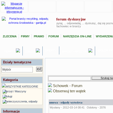
forum dyskusyjne
pytaj, ... odpowiadaj, ... dyskutuj , daj się poz
fachowiec w branży
ZLECENIA
FIRMY
PRAWO
FORUM
NARZĘDZIA ON-LINE
WYDARZENI
OFERTY
GIEŁDA P
TEMATY
USŁUGI
SPRZĘT / MASZYNY
Działy tematyczne
Wybór
Kategoria
Schowek - Forum
WSZYSTKIE KATEGORIE
Obserwuj ten wątek
Sprzęt / Maszyny
Usługi
Zanieczyszczenia, odpady
umowa - odpady wytwórca
Wysłany - 2012-03-14 08:41
Odsłony - 2076
Informacje