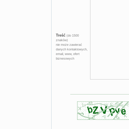
Treść
(do 1500
znaków)
nie może zawierać
danych kontaktowych,
email, www, ofert
biznesowych