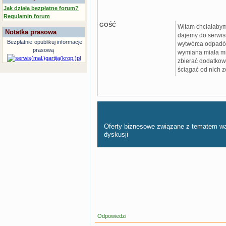
Jak działa bezpłatne forum?
Regulamin forum
GOŚĆ
Witam chciałabym
Notatka prasowa
dajemy do serwisu 
Bezpłatnie
opublikuj informacje
wytwórca odpadów 
prasową
wymiana miała mie
zbierać dodatkow
ściągać od nich 
Oferty biznesowe związane z tematem w
dyskusji
Odpowiedzi