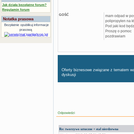
Jak działa bezpłatne forum?
Regulamin forum
GOŚĆ
mam odpad w posta
Notatka prasowa
polipropylen na kt
Bezpłatnie
opublikuj informacje
Pod jaki kod będz
prasową
Proszę o pomoc
pozdrawiam
Oferty biznesowe związane z tematem w
dyskusji
Odpowiedzi
Re: tworzywo sztuczne + stal nierdzewna