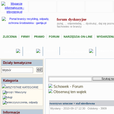
forum dyskusyjne
pytaj, ... odpowiadaj, ... dyskutuj , daj się poz
fachowiec w branży
ZLECENIA
FIRMY
PRAWO
FORUM
NARZĘDZIA ON-LINE
WYDARZENI
OFERTY
GIEŁDA P
TEMATY
USŁUGI
SPRZĘT / MASZYNY
Działy tematyczne
Wybór
Kategoria
Schowek - Forum
WSZYSTKIE KATEGORIE
Obserwuj ten wątek
Sprzęt / Maszyny
Usługi
Zanieczyszczenia, odpady
tworzywo sztuczne + stal nierdzewna
Wysłany - 2010-09-17 12:30
Odsłony - 3909
Informacje