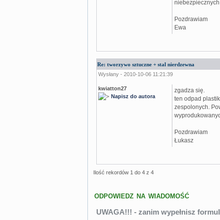
niebezpiecznych. 
Pozdrawiam
Ewa
Re: tworzywo sztuczne + stal nierdzewna
Wysłany - 2010-10-06 11:21:39
kwiatton27
zgadza się.
Napisz do autora
ten odpad plasti
zespolonych. Pows
wyprodukowanyc
Pozdrawiam
Łukasz
Ilość rekordów 1 do 4 z 4
ODPOWIEDZ NA WIADOMOŚĆ
UWAGA!!! - zanim wypełnisz formul