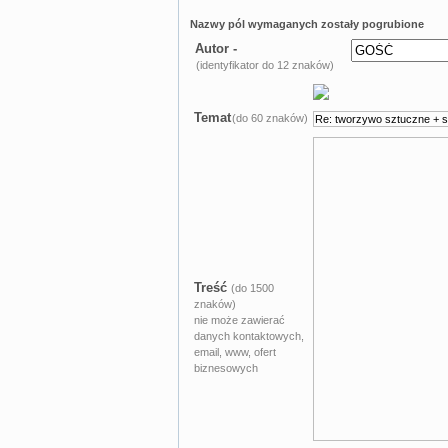
Nazwy pól wymaganych zostały pogrubione
Autor -
(identyfikator do 12 znaków)
Temat
(do 60 znaków)
Treść
(do 1500
znaków)
nie może zawierać
danych kontaktowych,
email, www, ofert
biznesowych