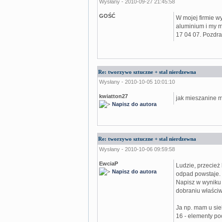
Wysłany - 2010-09-27 21:45:58
GOŚĆ
W mojej firmie w
aluminium i my m
17 04 07. Pozdr
Re: tworzywo sztuczne + stal nierdzewna
Wysłany - 2010-10-05 10:01:10
kwiatton27
jak mieszanine m
Napisz do autora
Re: tworzywo sztuczne + stal nierdzewna
Wysłany - 2010-10-06 09:59:58
EwciaP
Ludzie, przecież
Napisz do autora
odpad powstaje. 
Napisz w wyniku 
dobraniu właści
Ja np. mam u sie
16 - elementy po