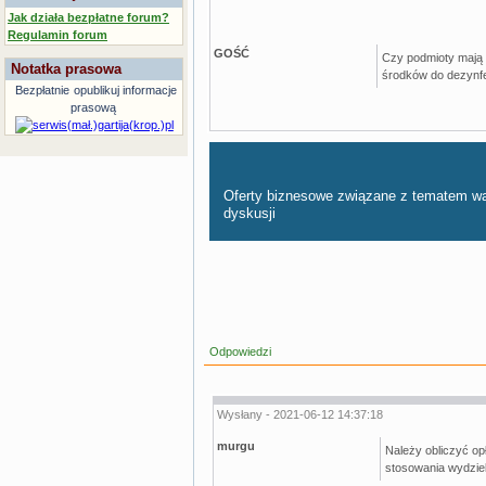
Jak działa bezpłatne forum?
Regulamin forum
GOŚĆ
Czy podmioty mają 
Notatka prasowa
środków do dezynfek
Bezpłatnie
opublikuj informacje
prasową
Oferty biznesowe związane z tematem w
dyskusji
Odpowiedzi
Wysłany - 2021-06-12 14:37:18
murgu
Należy obliczyć opł
stosowania wydziela