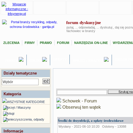
forum dyskusyjne
pytaj, ... odpowiadaj, ... dyskutuj , daj się poz
fachowiec w branży
ZLECENIA
FIRMY
PRAWO
FORUM
NARZĘDZIA ON-LINE
WYDARZENI
OFERTY
GIEŁDA P
TEMATY
USŁUGI
SPRZĘT / MASZYNY
Działy tematyczne
Wybór
Kategoria
Schowek - Forum
WSZYSTKIE KATEGORIE
Obserwuj ten wątek
Sprzęt / Maszyny
Usługi
Zanieczyszczenia, odpady
Środki do dezynfekcji, a opłaty środowiskowe
Wysłany - 2021-06-10 10:20
Odsłony - 13088
Informacje