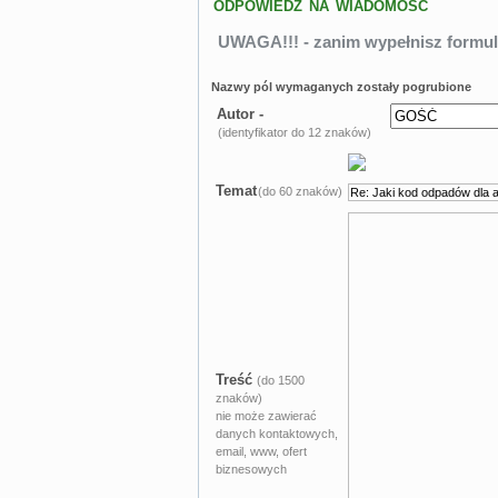
ODPOWIEDZ NA WIADOMOŚĆ
UWAGA!!! - zanim wypełnisz formul
Nazwy pól wymaganych zostały pogrubione
Autor -
(identyfikator do 12 znaków)
Temat
(do 60 znaków)
Treść
(do 1500
znaków)
nie może zawierać
danych kontaktowych,
email, www, ofert
biznesowych