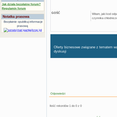
Jak działa bezpłatne forum?
Regulamin forum
GOŚĆ
Witam, jaki kod odp
Notatka prasowa
czynnika chłodnicz
Bezpłatnie
opublikuj informacje
prasową
Oferty biznesowe związane z tematem w
dyskusji
Odpowiedzi
Ilość rekordów 1 do 0 z 0