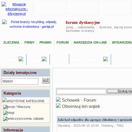
forum dyskusyjne
pytaj, ... odpowiadaj, ... dyskutuj , daj się poz
fachowiec w branży
ZLECENIA
FIRMY
PRAWO
FORUM
NARZĘDZIA ON-LINE
WYDARZENI
OFERTY
GIEŁDA P
TEMATY
USŁUGI
SPRZĘT / MASZYNY
Działy tematyczne
Wybór
Kategoria
Schowek - Forum
WSZYSTKIE KATEGORIE
Obserwuj ten wątek
Sprzęt / Maszyny
Usługi
Zanieczyszczenia, odpady
Jaki kod odpadów dla agregat chłodniczy i sprężar
Wysłany - 2023-06-15 15:04
Odsłony - 7052
Informacje