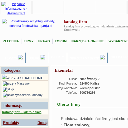
katalog firm
katalog firm prowadzących działania związan
Środowiska
ZLECENIA
FIRMY
PRAWO
FORUM
NARZĘDZIA ON-LINE
WYDARZENI
OFERTY
GIEŁDA P
TEMATY
USŁUGI
SPRZĘT / MASZYNY
Ekometal
Kategoria
WSZYSTKIE KATEGORIE
Ulica:
Niedźwiady 7
Sprzęt / Maszyny
Kod, Poczta:
62-800 Kalisz
Województwo:
wielkopolskie
Usługi
Telefon:
500736286
Zanieczyszczenia, odpady
Oferta firmy
Informacje
Katalog firm - jak to działa
Podstawą działalności firmy jest sku
Produkty
Dodaj
· Złom stalowy,