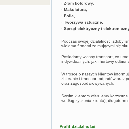
· Złom kolorowy,
· Makulatura,
· Folia,
· Tworzywa sztuczne,
· Sprzęt elektryczny i elektroniczny
Podczas swojej działalności zdobyliś
wieloma firmami zajmującymi się sk
Posiadamy własny transport, co umo
indywidualnych, jak i hurtowy odbió
W trosce o naszych klientów inform
zbieranie i transport odpadów oraz
oraz zagospodarowywanych.
Swoim klientom oferujemy korzystne 
według życzenia klienta), długoterm
Profil działalności