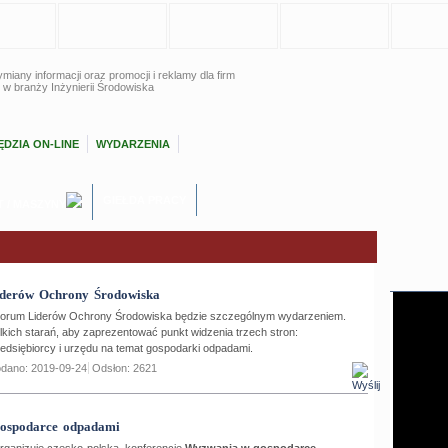
miany informacji oraz promocji i reklamy dla firm
 w branży Inżynierii Środowiska
DZIA ON-LINE
WYDARZENIA
GIEŁDA PRACY
T / MASZYNY
derów Ochrony Środowiska
Forum Liderów Ochrony Środowiska będzie szczególnym wydarzeniem.
kich starań, aby zaprezentować punkt widzenia trzech stron:
edsiębiorcy i urzędu na temat gospodarki odpadami.
dano: 2019-09-24
Odsłon: 2621
ospodarce odpadami
ganizuje czesko-polską konferencję
Wyzwania w gospodarce