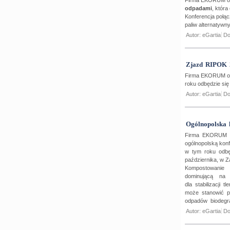
odpadami
,
która
Konferencja połąc
paliw alternatyw
Autor: eGartia
Do
Zjazd RIPOK 
Firma EKORUM org
roku odbędzie si
Autor: eGartia
Do
Ogólnopolska
Firma EKORUM or
ogólnopolską kon
w tym roku odbę
października, w 
Kompostowanie 
dominującą na e
dla stabilizacji t
może stanowić 
odpadów biodeg
Autor: eGartia
Do