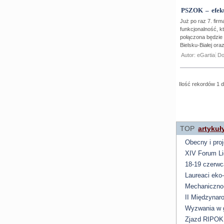
PSZOK – efekt
Już po raz 7. fi
funkcjonalność, k
połączona będzie
Bielsku-Białej or
Autor: eGartia
Do
Ilość rekordów 1 d
TOP
artykuł
Obecny i pro
XIV Forum Li
18-19 czerwc
Laureaci eko
Mechaniczno-
II Międzynar
Wyzwania w 
Zjazd RIPOK