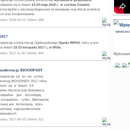
 odbędzie się w dniach
23-24 maja 2018 r
.,
w czeskiej Ostawie.
zona będzie z wizytacją biogazowni na bioodpady oraz linii do produkcji
nych oraz kompostowania.
dano: 2018-04-22
Odsłon: 888
Wpięc
www.eco
2017
anizuje szóstą edycję Ogólnopolskiego
Zjazdu RIPOK
, który w tym
ę w dniach
22-23 listopada 2017 r., w Wiśle.
dano: 2017-11-05
Odsłon: 888
Wykonamy
P
 konferencja BIOODPADY
ganizuje już po raz szósty
ferencję BIOODPADY 2017, która
dzie się w dniach 3-5
Zamku Kliczków koło Bolesławca.
odpadów jest technologią
uropejskim rynku. Alternatywą
lenowej jest fermentacja, która
podstawę zagospodarowania
radowalnych.
dano: 2017-09-10
Odsłon: 611