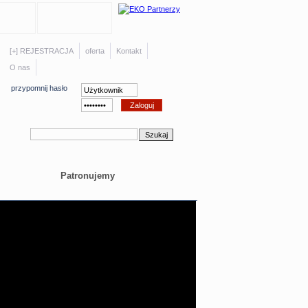
[+] REJESTRACJA
oferta
Kontakt
O nas
przypomnij hasło
Patronujemy