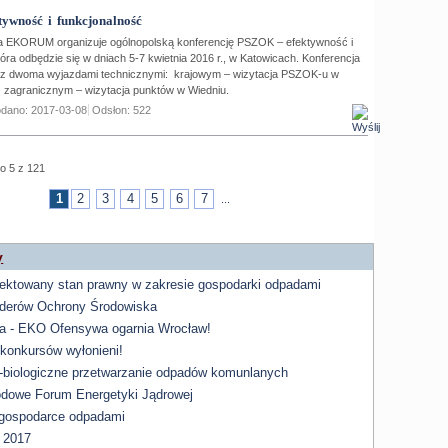
ywność i funkcjonalność
rma EKORUM organizuje ogólnopolską konferencję PSZOK – efektywność i
tóra odbędzie się w dniach 5-7 kwietnia 2016 r., w Katowicach. Konferencja
 z dwoma wyjazdami technicznymi: krajowym – wizytacja PSZOK-u w
az zagranicznym – wizytacja punktów w Wiedniu.
dano: 2017-03-08
Odsłon: 522
o 5 z 121
1
2
3
4
5
6
7
...
y
jektowany stan prawny w zakresie gospodarki odpadami
derów Ochrony Środowiska
a - EKO Ofensywa ogarnia Wrocław!
-konkursów wyłonieni!
biologiczne przetwarzanie odpadów komunlanych
odowe Forum Energetyki Jądrowej
gospodarce odpadami
 2017