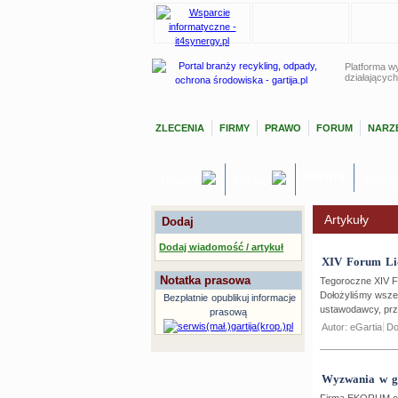
Platforma wy
działających
ZLECENIA
FIRMY
PRAWO
FORUM
NARZĘ
OFERTY
TEMATY
USŁUGI
SPRZĘ
Artykuły
Dodaj
Dodaj wiadomość / artykuł
XIV Forum Li
Notatka prasowa
Tegoroczne XIV 
Dołożyliśmy wszel
Bezpłatnie
opublikuj informacje
ustawodawcy, prz
prasową
Autor: eGartia
Do
Wyzwania w g
Firma EKORUM or