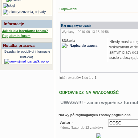
Usługi
Odpowiedzi
Zanieczyszczenia, odpady
Informacje
Re: magazynowanie
Jak działa bezpłatne forum?
Wysłany - 2010-09-13 15:49:56
Regulamin forum
SDSania
Niesty musisz u
Notatka prasowa
Napisz do autora
wskazanym w decy
Bezpłatnie
opublikuj informacje
samym placy gdz
prasową
ściśle z decyzją 
Ilość rekordów 1 do 1 z 1
ODPOWIEDZ NA WIADOMOŚĆ
UWAGA!!! - zanim wypełnisz formul
Nazwy pól wymaganych zostały pogrubione
Autor -
(identyfikator do 12 znaków)