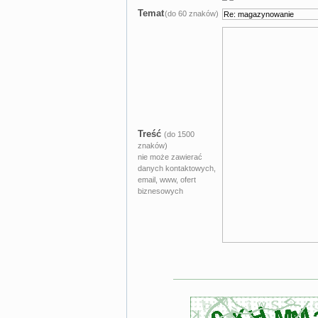
Temat
(do 60 znaków)
Treść
(do 1500
znaków)
nie może zawierać
danych kontaktowych,
email, www, ofert
biznesowych