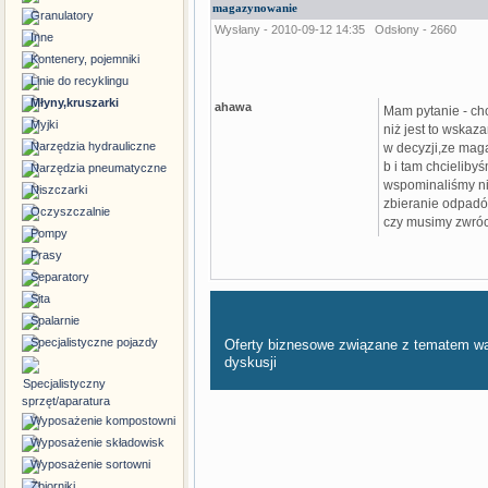
magazynowanie
Granulatory
Wysłany - 2010-09-12 14:35
Odsłony - 2660
Inne
Kontenery, pojemniki
Linie do recyklingu
Młyny,kruszarki
ahawa
Mam pytanie - ch
Myjki
niż jest to wskaz
Narzędzia hydrauliczne
w decyzji,ze mag
b i tam chcielib
Narzędzia pneumatyczne
wspominaliśmy ni
Niszczarki
zbieranie odpadó
Oczyszczalnie
czy musimy zwróc
Pompy
Prasy
Separatory
Sita
Spalarnie
Specjalistyczne pojazdy
Oferty biznesowe związane z tematem w
dyskusji
Specjalistyczny
sprzęt/aparatura
Wyposażenie kompostowni
Wyposażenie składowisk
Wyposażenie sortowni
Zbiorniki