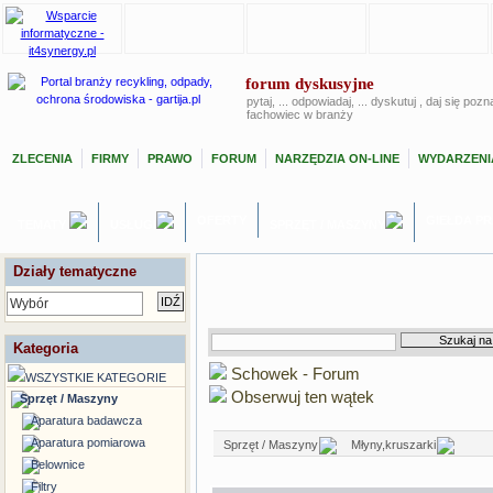
forum dyskusyjne
pytaj, ... odpowiadaj, ... dyskutuj , daj się poz
fachowiec w branży
ZLECENIA
FIRMY
PRAWO
FORUM
NARZĘDZIA ON-LINE
WYDARZENI
OFERTY
GIEŁDA P
TEMATY
USŁUGI
SPRZĘT / MASZYNY
Działy tematyczne
Wybór
Kategoria
Schowek - Forum
WSZYSTKIE KATEGORIE
Obserwuj ten wątek
Sprzęt / Maszyny
Aparatura badawcza
Aparatura pomiarowa
Sprzęt / Maszyny
Młyny,kruszarki
Belownice
Filtry