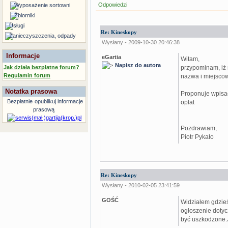
Odpowiedzi
Wyposażenie sortowni
Zbiorniki
Usługi
Re: Kineskopy
Zanieczyszczenia, odpady
Wysłany - 2009-10-30 20:46:38
Informacje
eGartia
Witam,
Napisz do autora
przypominam, iż 
Jak działa bezpłatne forum?
Regulamin forum
nazwa i miejsco
Notatka prasowa
Proponuje wpisać
Bezpłatnie
opublikuj informacje
opłat
prasową
Pozdrawiam,
Piotr Pykało
Re: Kineskopy
Wysłany - 2010-02-05 23:41:59
GOŚĆ
Widziałem gdzie
ogłoszenie dotyc
być uszkodzone.J