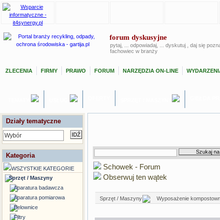
forum dyskusyjne
pytaj, ... odpowiadaj, ... dyskutuj , daj się poz
fachowiec w branży
ZLECENIA
FIRMY
PRAWO
FORUM
NARZĘDZIA ON-LINE
WYDARZENI
OFERTY
GIEŁDA P
TEMATY
USŁUGI
SPRZĘT / MASZYNY
Działy tematyczne
Wybór
Kategoria
Schowek - Forum
WSZYSTKIE KATEGORIE
Obserwuj ten wątek
Sprzęt / Maszyny
Aparatura badawcza
Aparatura pomiarowa
Sprzęt / Maszyny
Wyposażenie kompostown
Belownice
Filtry