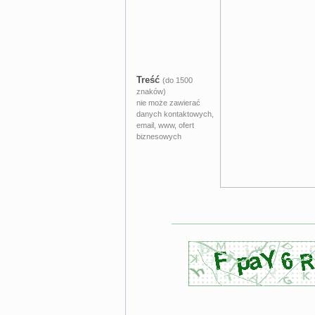
Treść
(do 1500
znaków)
nie może zawierać
danych kontaktowych,
email, www, ofert
biznesowych