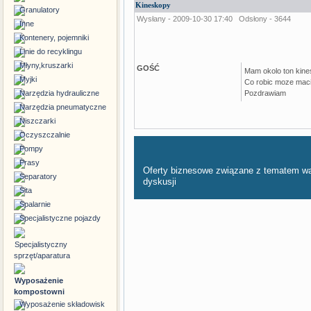
Kineskopy
Granulatory
Wysłany - 2009-10-30 17:40
Odsłony - 3644
Inne
Kontenery, pojemniki
Linie do recyklingu
Młyny,kruszarki
GOŚĆ
Mam okolo ton kines
Myjki
Co robic moze maci
Narzędzia hydrauliczne
Pozdrawiam
Narzędzia pneumatyczne
Niszczarki
Oczyszczalnie
Pompy
Prasy
Oferty biznesowe związane z tematem w
Separatory
dyskusji
Sita
Spalarnie
Specjalistyczne pojazdy
Specjalistyczny
sprzęt/aparatura
Wyposażenie
kompostowni
Wyposażenie składowisk