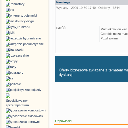
Kineskopy
Granulatory
Wysłany - 2009-10-30 17:40
Odsłony - 3644
Inne
Kontenery, pojemniki
Linie do recyklingu
Młyny,kruszarki
GOŚĆ
Mam okolo ton kines
Myjki
Co robic moze maci
Narzędzia hydrauliczne
Pozdrawiam
Narzędzia pneumatyczne
Niszczarki
Oczyszczalnie
Pompy
Prasy
Oferty biznesowe związane z tematem w
Separatory
dyskusji
Sita
Spalarnie
Specjalistyczne pojazdy
Specjalistyczny
sprzęt/aparatura
Wyposażenie kompostowni
Wyposażenie składowisk
Odpowiedzi
Wyposażenie sortowni
Zbiorniki