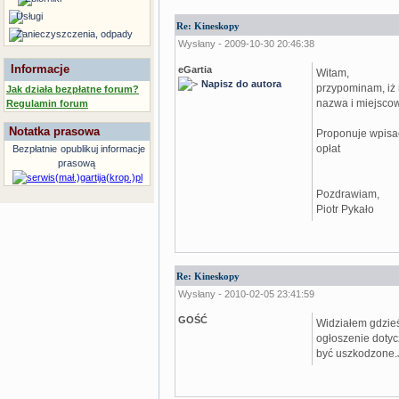
Usługi
Re: Kineskopy
Zanieczyszczenia, odpady
Wysłany - 2009-10-30 20:46:38
Informacje
eGartia
Witam,
Napisz do autora
przypominam, iż 
Jak działa bezpłatne forum?
nazwa i miejsco
Regulamin forum
Notatka prasowa
Proponuje wpisać
opłat
Bezpłatnie
opublikuj informacje
prasową
Pozdrawiam,
Piotr Pykało
Re: Kineskopy
Wysłany - 2010-02-05 23:41:59
GOŚĆ
Widziałem gdzie
ogłoszenie dotyc
być uszkodzone.J