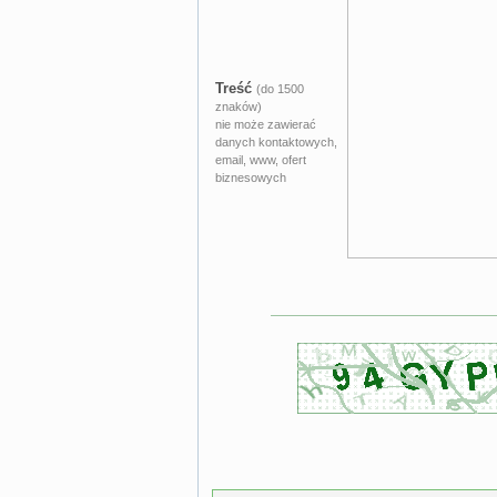
Treść
(do 1500
znaków)
nie może zawierać
danych kontaktowych,
email, www, ofert
biznesowych