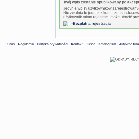
Twój wpis zostanie opublikowany po akcepta
Jedynie wpisy użytkowników zarejestrowanyc
Nie zwalnia to jednak z koniecznosci stosow
użytkownik mimo rejestracji może utracić pra
Bezpłatna rejestracja
O nas
Regulamin
Polityka prywatności
Kontakt
Gielda
Katalog firm
Aktywne for