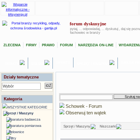
forum dyskusyjne
pytaj, ... odpowiadaj, ... dyskutuj , daj się poz
fachowiec w branży
ZLECENIA
FIRMY
PRAWO
FORUM
NARZĘDZIA ON-LINE
WYDARZENI
OFERTY
GIEŁDA P
TEMATY
USŁUGI
SPRZĘT / MASZYNY
Działy tematyczne
Wybór
Kategoria
Schowek - Forum
WSZYSTKIE KATEGORIE
Obserwuj ten wątek
Sprzęt / Maszyny
Aparatura badawcza
Aparatura pomiarowa
Sprzęt / Maszyny
Niszczarki
Belownice
Filtry