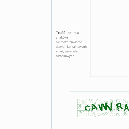
Treść
(do 1500
znaków)
nie może zawierać
danych kontaktowych,
email, www, ofert
biznesowych