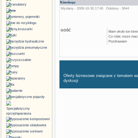
Kineskopy
Granulatory
Wysłany - 2009-10-30 17:40
Odsłony - 3644
Inne
Kontenery, pojemniki
Linie do recyklingu
Młyny,kruszarki
GOŚĆ
Mam okolo ton kines
Myjki
Co robic moze maci
Narzędzia hydrauliczne
Pozdrawiam
Narzędzia pneumatyczne
Niszczarki
Oczyszczalnie
Pompy
Prasy
Oferty biznesowe związane z tematem w
Separatory
dyskusji
Sita
Spalarnie
Specjalistyczne pojazdy
Specjalistyczny
sprzęt/aparatura
Wyposażenie kompostowni
Wyposażenie składowisk
Wyposażenie sortowni
Zbiorniki