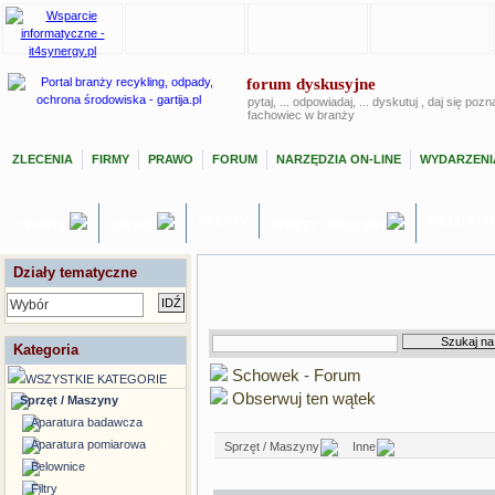
forum dyskusyjne
pytaj, ... odpowiadaj, ... dyskutuj , daj się poz
fachowiec w branży
ZLECENIA
FIRMY
PRAWO
FORUM
NARZĘDZIA ON-LINE
WYDARZENI
OFERTY
GIEŁDA P
TEMATY
USŁUGI
SPRZĘT / MASZYNY
Działy tematyczne
Wybór
Kategoria
Schowek - Forum
WSZYSTKIE KATEGORIE
Obserwuj ten wątek
Sprzęt / Maszyny
Aparatura badawcza
Aparatura pomiarowa
Sprzęt / Maszyny
Inne
Belownice
Filtry