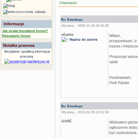
Odpowiedzi
Usługi
Zanieczyszczenia, odpady
Re: Kineskopy
Informacje
Wysłany - 2009-10-30 20:46:38
Jak działa bezpłatne forum?
eGartia
Witam,
Regulamin forum
Napisz do autora
przypominam, iż 
Notatka prasowa
nazwa i miejsco
Bezpłatnie
opublikuj informacje
Proponuje wpisać
prasową
opłat
Pozdrawiam,
Piotr Pykało
Re: Kineskopy
Wysłany - 2010-02-05 23:41:59
GOŚĆ
Widziałem gdzie
ogłoszenie dotyc
być uszkodzone.J