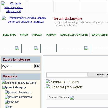
forum dyskusyjne
pytaj, ... odpowiadaj, ... dyskutuj , daj się poz
fachowiec w branży
ZLECENIA
FIRMY
PRAWO
FORUM
NARZĘDZIA ON-LINE
WYDARZENI
OFERTY
GIEŁDA P
TEMATY
USŁUGI
SPRZĘT / MASZYNY
Działy tematyczne
Wybór
Kategoria
Schowek - Forum
WSZYSTKIE KATEGORIE
Obserwuj ten wątek
Sprzęt / Maszyny
Aparatura badawcza
Aparatura pomiarowa
Sprzęt / Maszyny
Belownice
Filtry