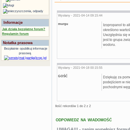
Usługi
Zanieczyszczenia, odpady
Wysłany - 2021-04-14 09:15:44
Informacje
murgu
Izopropanol to al
Jak działa bezpłatne forum?
określono wartośc
Regulamin forum
Uwzględnia się 
jest to grupa z
Notatka prasowa
wodoru.
Bezpłatnie
opublikuj informacje
prasową
Wysłany - 2021-04-18 00:15:55
GOŚĆ
Dziękuję za pomo
podejściem w nie
pochodnymi węg
Ilość rekordów 1 do 2 z 2
ODPOWIEDZ NA WIADOMOŚĆ
UWAGA!!! - zanim wypełnisz formul