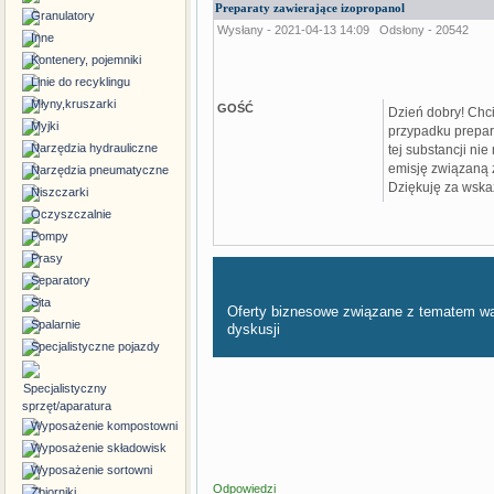
Preparaty zawierające izopropanol
Granulatory
Wysłany - 2021-04-13 14:09
Odsłony - 20542
Inne
Kontenery, pojemniki
Linie do recyklingu
Młyny,kruszarki
GOŚĆ
Dzień dobry! Chci
Myjki
przypadku prepara
Narzędzia hydrauliczne
tej substancji ni
emisję związaną z
Narzędzia pneumatyczne
Dziękuję za wska
Niszczarki
Oczyszczalnie
Pompy
Prasy
Separatory
Sita
Oferty biznesowe związane z tematem w
Spalarnie
dyskusji
Specjalistyczne pojazdy
Specjalistyczny
sprzęt/aparatura
Wyposażenie kompostowni
Wyposażenie składowisk
Wyposażenie sortowni
Odpowiedzi
Zbiorniki