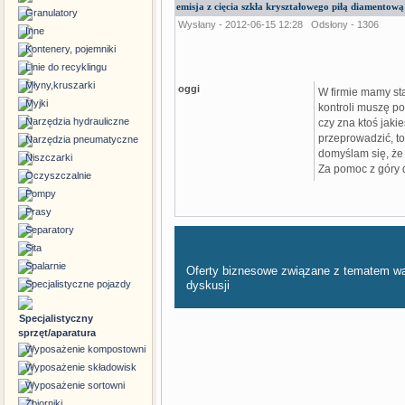
emisja z cięcia szkła kryształowego piłą diamentową
Granulatory
Wysłany - 2012-06-15 12:28
Odsłony - 1306
Inne
Kontenery, pojemniki
Linie do recyklingu
Młyny,kruszarki
oggi
W firmie mamy st
Myjki
kontroli muszę po
Narzędzia hydrauliczne
czy zna ktoś jaki
przeprowadzić, to
Narzędzia pneumatyczne
domyślam się, że 
Niszczarki
Za pomoc z góry 
Oczyszczalnie
Pompy
Prasy
Separatory
Sita
Spalarnie
Oferty biznesowe związane z tematem w
Specjalistyczne pojazdy
dyskusji
Specjalistyczny
sprzęt/aparatura
Wyposażenie kompostowni
Wyposażenie składowisk
Wyposażenie sortowni
Zbiorniki