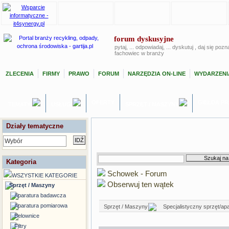
forum dyskusyjne
pytaj, ... odpowiadaj, ... dyskutuj , daj się poz
fachowiec w branży
ZLECENIA
FIRMY
PRAWO
FORUM
NARZĘDZIA ON-LINE
WYDARZENI
OFERTY
GIEŁDA P
TEMATY
USŁUGI
SPRZĘT / MASZYNY
Działy tematyczne
Wybór
Kategoria
Schowek - Forum
WSZYSTKIE KATEGORIE
Obserwuj ten wątek
Sprzęt / Maszyny
Aparatura badawcza
Aparatura pomiarowa
Sprzęt / Maszyny
Specjalistyczny sprzęt/ap
Belownice
Filtry