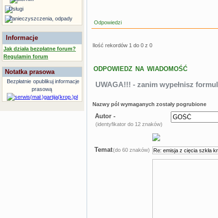
Usługi
Zanieczyszczenia, odpady
Odpowiedzi
Informacje
Ilość rekordów 1 do 0 z 0
Jak działa bezpłatne forum?
Regulamin forum
ODPOWIEDZ NA WIADOMOŚĆ
Notatka prasowa
Bezpłatnie
opublikuj informacje
UWAGA!!! - zanim wypełnisz formul
prasową
Nazwy pól wymaganych zostały pogrubione
Autor -
(identyfikator do 12 znaków)
Temat
(do 60 znaków)