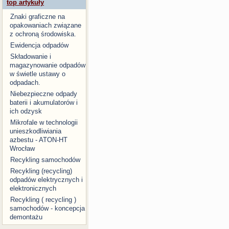
top artykuły
Znaki graficzne na
opakowaniach związane
z ochroną środowiska.
Ewidencja odpadów
Składowanie i
magazynowanie odpadów
w świetle ustawy o
odpadach.
Niebezpieczne odpady
baterii i akumulatorów i
ich odzysk
Mikrofale w technologii
unieszkodliwiania
azbestu - ATON-HT
Wrocław
Recykling samochodów
Recykling (recycling)
odpadów elektrycznych i
elektronicznych
Recykling ( recycling )
samochodów - koncepcja
demontażu