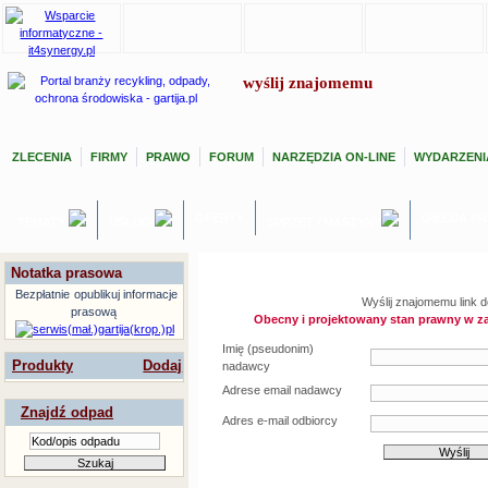
wyślij znajomemu
ZLECENIA
FIRMY
PRAWO
FORUM
NARZĘDZIA ON-LINE
WYDARZENI
OFERTY
GIEŁDA P
TEMATY
USŁUGI
SPRZĘT / MASZYNY
Notatka prasowa
Bezpłatnie
opublikuj informacje
Wyślij znajomemu link d
prasową
Obecny i projektowany stan prawny w z
Imię (pseudonim)
Produkty
Dodaj
nadawcy
Adrese email nadawcy
Znajdź odpad
Adres e-mail odbiorcy