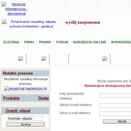
wyślij znajomemu
ZLECENIA
FIRMY
PRAWO
FORUM
NARZĘDZIA ON-LINE
WYDARZENI
OFERTY
GIEŁDA P
TEMATY
USŁUGI
SPRZĘT / MASZYNY
Notatka prasowa
Bezpłatnie
opublikuj informacje
Wyślij znajomemu link d
prasową
Rewolucja w ekologicznej zbió
Imię (pseudonim)
Produkty
Dodaj
nadawcy
Adrese email nadawcy
Znajdź odpad
Adres e-mail odbiorcy