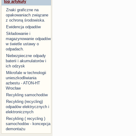
top artykuły
Znaki graficzne na
opakowaniach związane
z ochroną środowiska.
Ewidencja odpadów
Składowanie i
magazynowanie odpadów
w świetle ustawy o
odpadach.
Niebezpieczne odpady
baterii i akumulatorów i
ich odzysk
Mikrofale w technologii
unieszkodliwiania
azbestu - ATON-HT
Wrocław
Recykling samochodów
Recykling (recycling)
odpadów elektrycznych i
elektronicznych
Recykling ( recycling )
samochodów - koncepcja
demontażu